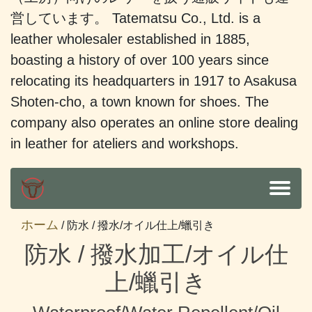
営しています。 Tatematsu Co., Ltd. is a
leather wholesaler established in 1885,
boasting a history of over 100 years since
relocating its headquarters in 1917 to Asakusa
Shoten-cho, a town known for shoes. The
company also operates an online store dealing
in leather for ateliers and workshops.
ホーム
/ 防水 / 撥水/オイル仕上/蠟引き
防水 / 撥水加工/オイル仕
上/蠟引き