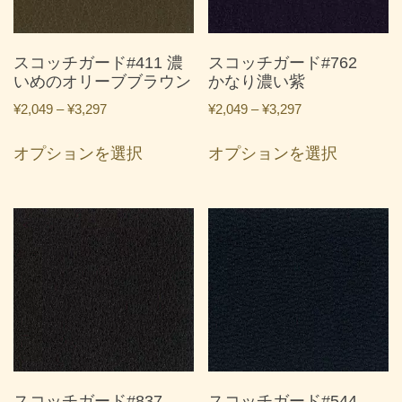
リ
リ
は
は
エ
エ
商
商
ー
ー
スコッチガード#411 濃
スコッチガード#762
品
品
シ
シ
いめのオリーブブラウン
かなり濃い紫
ペ
ペ
ョ
ョ
ー
ー
価
価
¥
2,049
–
¥
3,297
¥
2,049
–
¥
3,297
ン
ン
ジ
ジ
格
格
こ
こ
が
が
帯:
帯:
か
か
オプションを選択
オプションを選択
の
の
あ
あ
¥2,049
¥2,049
ら
ら
商
商
り
り
–
–
選
選
品
品
ま
ま
¥3,297
¥3,297
択
択
に
に
す。
す。
で
で
は
は
オ
オ
き
き
複
複
プ
プ
ま
ま
数
数
シ
シ
す
す
の
の
ョ
ョ
バ
バ
ン
ン
リ
リ
は
は
エ
エ
商
商
ー
ー
スコッチガード#837
スコッチガード#544
品
品