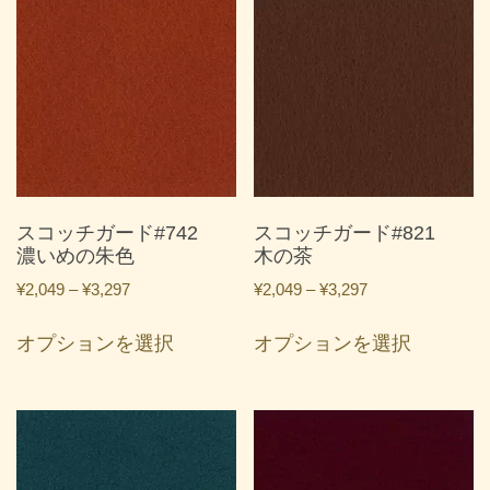
に
に
は
は
複
複
数
数
の
の
バ
バ
リ
リ
エ
エ
ー
ー
スコッチガード#742
スコッチガード#821
シ
シ
濃いめの朱色
木の茶
ョ
ョ
価
価
¥
2,049
–
¥
3,297
¥
2,049
–
¥
3,297
ン
ン
格
格
こ
こ
が
が
帯:
帯:
オプションを選択
オプションを選択
の
の
あ
あ
¥2,049
¥2,049
商
商
り
り
–
–
品
品
ま
ま
¥3,297
¥3,297
に
に
す。
す。
は
は
オ
オ
複
複
プ
プ