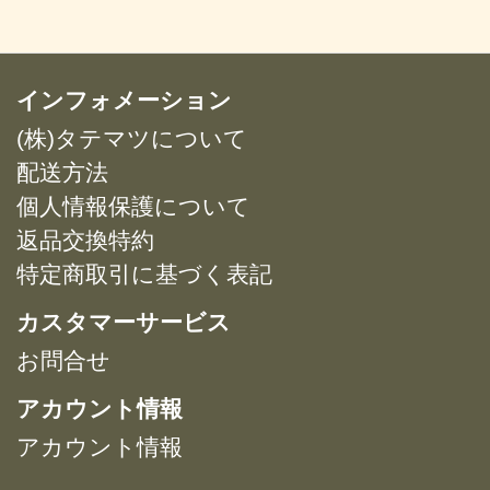
品
ま
ま
¥3,297
択
択
に
す。
す。
で
で
は
オ
オ
き
き
複
インフォメーション
プ
プ
ま
ま
数
シ
シ
す
す
(株)タテマツについて
の
ョ
ョ
バ
配送方法
ン
ン
リ
は
は
個人情報保護について
エ
商
商
返品交換特約
ー
品
品
特定商取引に基づく表記
シ
ペ
ペ
ョ
ー
ー
カスタマーサービス
ン
ジ
ジ
が
お問合せ
か
か
あ
ら
ら
アカウント情報
り
選
選
ま
択
択
アカウント情報
す。
で
で
オ