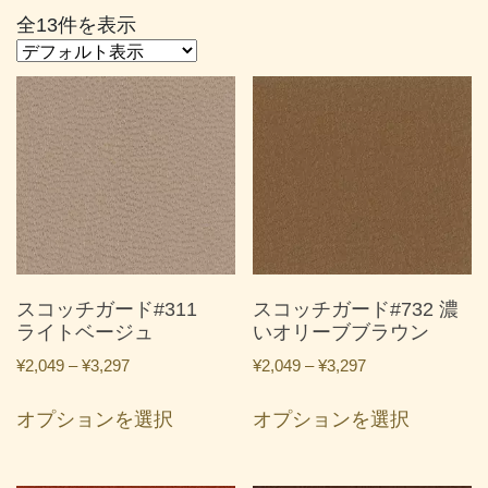
全13件を表示
スコッチガード#311
スコッチガード#732 濃
ライトベージュ
いオリーブブラウン
価
価
¥
2,049
–
¥
3,297
¥
2,049
–
¥
3,297
格
格
こ
こ
帯:
帯:
オプションを選択
オプションを選択
の
の
¥2,049
¥2,049
商
商
–
–
品
品
¥3,297
¥3,297