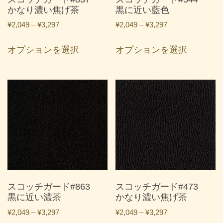
シ
シ
かなり濃い焦げ茶
黒に近い藍色
ペ
ペ
ョ
ョ
ー
ー
価
価
¥
2,049
–
¥
3,297
¥
2,049
–
¥
3,297
ン
ン
ジ
ジ
格
格
こ
こ
が
が
帯:
帯:
か
か
オプションを選択
オプションを選択
の
の
あ
あ
¥2,049
¥2,049
ら
ら
商
商
り
り
–
–
選
選
品
品
ま
ま
¥3,297
¥3,297
択
択
に
に
す。
す。
で
で
は
は
オ
オ
き
き
複
複
プ
プ
ま
ま
数
数
シ
シ
す
す
の
の
ョ
ョ
バ
バ
ン
ン
リ
リ
は
は
エ
エ
商
商
ー
ー
スコッチガード#863
スコッチガード#473
品
品
シ
シ
黒に近い濃茶
かなり濃い焦げ茶
ペ
ペ
ョ
ョ
ー
ー
価
価
¥
2,049
–
¥
3,297
¥
2,049
–
¥
3,297
ン
ン
ジ
ジ
格
格