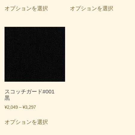
こ
こ
が
が
帯:
帯:
か
か
オプションを選択
オプションを選択
の
の
あ
あ
¥2,049
¥2,049
ら
ら
商
商
り
り
–
–
選
選
品
品
ま
ま
¥3,297
¥3,297
択
択
に
に
す。
す。
で
で
は
は
オ
オ
き
き
複
複
プ
プ
ま
ま
数
数
シ
シ
す
す
の
の
ョ
ョ
バ
バ
ン
ン
リ
リ
は
は
エ
エ
商
商
ー
ー
スコッチガード#001
品
品
シ
シ
黒
ペ
ペ
ョ
ョ
ー
ー
価
¥
2,049
–
¥
3,297
ン
ン
ジ
ジ
格
こ
が
が
帯:
か
か
オプションを選択
の
あ
あ
¥2,049
ら
ら
商
り
り
–
選
選