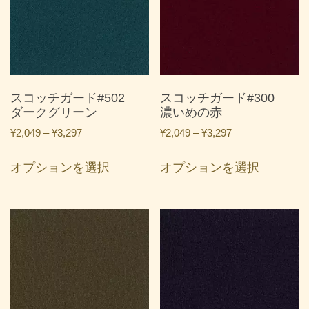
数
数
シ
シ
の
の
ョ
ョ
バ
バ
ン
ン
リ
リ
は
は
エ
エ
商
商
ー
ー
スコッチガード#502
スコッチガード#300
品
品
シ
シ
ダークグリーン
濃いめの赤
ペ
ペ
ョ
ョ
ー
ー
価
価
¥
2,049
–
¥
3,297
¥
2,049
–
¥
3,297
ン
ン
ジ
ジ
格
格
こ
こ
が
が
帯:
帯:
か
か
オプションを選択
オプションを選択
の
の
あ
あ
¥2,049
¥2,049
ら
ら
商
商
り
り
–
–
選
選
品
品
ま
ま
¥3,297
¥3,297
択
択
に
に
す。
す。
で
で
は
は
オ
オ
き
き
複
複
プ
プ
ま
ま
数
数
シ
シ
す
す
の
の
ョ
ョ
バ
バ
ン
ン