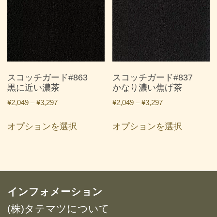
複
複
数
数
の
の
バ
バ
リ
リ
エ
エ
ー
ー
スコッチガード#863
スコッチガード#837
シ
シ
黒に近い濃茶
かなり濃い焦げ茶
ョ
ョ
価
価
¥
2,049
–
¥
3,297
¥
2,049
–
¥
3,297
ン
ン
格
格
こ
こ
が
が
帯:
帯:
オプションを選択
オプションを選択
の
の
あ
あ
¥2,049
¥2,049
商
商
り
り
–
–
品
品
ま
ま
¥3,297
¥3,297
に
に
す。
す。
は
は
オ
オ
複
複
インフォメーション
プ
プ
数
数
シ
シ
(株)タテマツについて
の
の
ョ
ョ