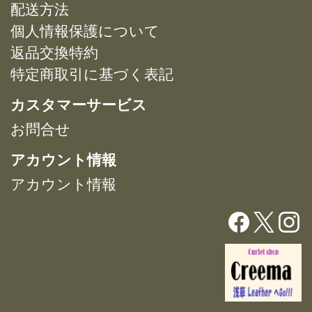
バ
バ
配送方法
ン
ン
リ
リ
は
は
個人情報保護について
エ
エ
商
商
返品交換特約
ー
ー
品
品
特定商取引に基づく表記
シ
シ
ペ
ペ
ョ
ョ
ー
ー
カスタマーサービス
ン
ン
ジ
ジ
が
が
お問合せ
か
か
あ
あ
ら
ら
アカウント情報
り
り
選
選
ま
ま
択
択
アカウント情報
す。
す。
で
で
オ
オ
き
き
プ
プ
ま
ま
シ
シ
す
す
ョ
ョ
ン
ン
は
は
商
商