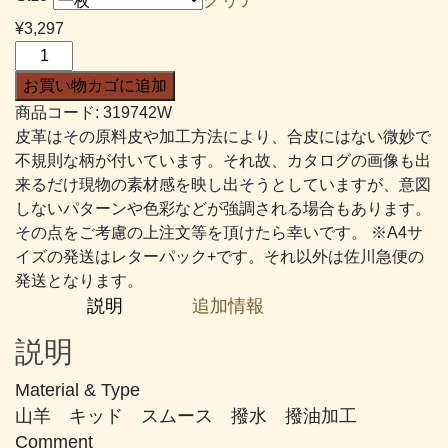
帯:
¥
3,297
¥2,049
ス
–
コ
お買い物カゴに追加
¥3,297
ッ
商品コード:
319742W
チ
皮革はその原料皮や加工方法により、合皮にはない微妙で
ガ
不規則な柄が付いています。それ故、カタログの画像も出
ー
来るだけ現物の素材感を映し出そうとしていますが、意図
ド
しないパターンや色彩などが強調される場合もあります。
#742
その点をご考慮の上注文等を頂けたら幸いです。 ※A4サ
濃
イズの発送はレターパック+です。それ以外は佐川急便の
い
発送となります。
め
説明
追加情報
の
朱
説明
色
個
Material & Type
山羊 キッド スムース 撥水 撥油加工
Comment