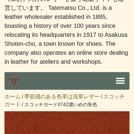
営しています。 Tatematsu Co., Ltd. is a
leather wholesaler established in 1885,
boasting a history of over 100 years since
relocating its headquarters in 1917 to Asakusa
Shoten-cho, a town known for shoes. The
company also operates an online store dealing
in leather for ateliers and workshops.
ホーム
季節感のある色革は浅草レザー
スコッチ
/
/
ガード
/ スコッチガード#742濃いめの朱色