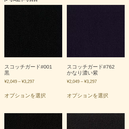
スコッチガード#001
スコッチガード#762
黒
かなり濃い紫
価
価
¥
2,049
–
¥
3,297
¥
2,049
–
¥
3,297
格
格
こ
こ
帯:
帯:
オプションを選択
オプションを選択
の
の
¥2,049
¥2,049
商
商
–
–
品
品
¥3,297
¥3,297
に
に
は
は