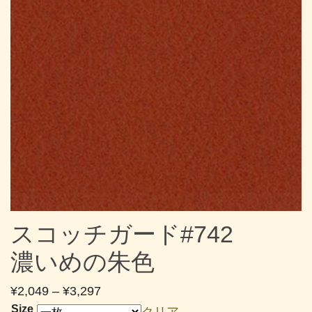
スコッチガード#742
濃いめの朱色
価
¥
2,049
–
¥
3,297
格
Size
クリア