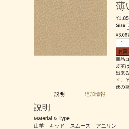
薄
¥
1,85
Size
¥
3,06
チ
ャ
お買
ー
商品コ
ム
皮革
キ
出来
ッ
す。
ト
便の
#309
説明
追加情報
薄
い
説明
オ
リ
Material & Type
ー
山羊 キッド スムース アニリン