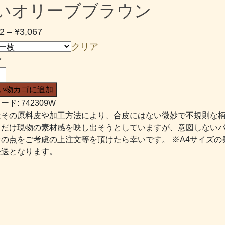
いオリーブブラウン
価
2
–
¥
3,067
格
クリア
帯:
7
¥1,852
–
い物カゴに追加
¥3,067
ード:
742309W
はその原料皮や加工方法により、合皮にはない微妙で不規則な
るだけ現物の素材感を映し出そうとしていますが、意図しない
その点をご考慮の上注文等を頂けたら幸いです。 ※A4サイズの
発送となります。