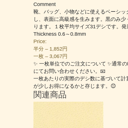
ブ
Comment
ブ
靴、バッグ、小物などに使えるベーシッ
ラ
し、表面に高級感を生みます。黒のみ少
ウ
ります。１枚平均サイズ31デシです。発
ン
Thickness 0.6～0.8mm
個
Price:
半分 – 1,852円
一枚 – 3,067円
✨ 一枚単位でのご注文について ✨通常
にてお問い合わせください。📧
一枚あたりの実際のデシ数に基づいて計
が少しお得になるかと存じます。😊
関連商品