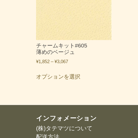
チャームキット#605
薄めのベージュ
価
¥
1,852
–
¥
3,067
格
こ
帯:
オプションを選択
の
¥1,852
商
–
品
¥3,067
に
は
複
インフォメーション
数
(株)タテマツについて
の
配送方法
バ