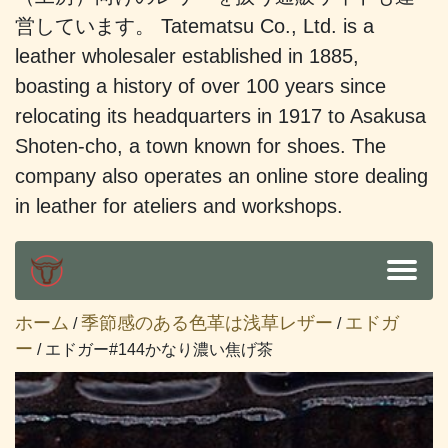
営しています。 Tatematsu Co., Ltd. is a
leather wholesaler established in 1885,
boasting a history of over 100 years since
relocating its headquarters in 1917 to Asakusa
Shoten-cho, a town known for shoes. The
company also operates an online store dealing
in leather for ateliers and workshops.
ホーム
季節感のある色革は浅草レザー
エドガ
/
/
ー
/ エドガー#144かなり濃い焦げ茶