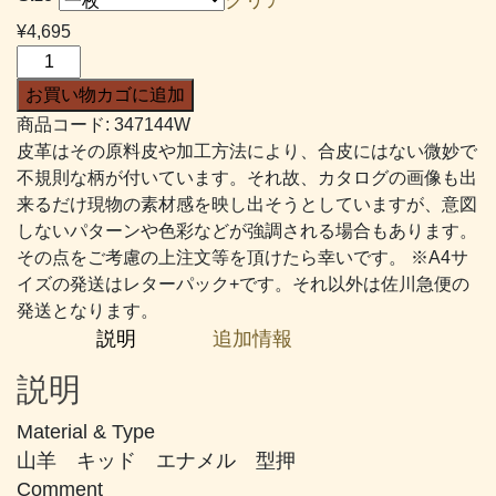
帯:
¥
4,695
¥2,832
エ
–
ド
お買い物カゴに追加
¥4,695
ガ
商品コード:
347144W
ー
皮革はその原料皮や加工方法により、合皮にはない微妙で
#144
不規則な柄が付いています。それ故、カタログの画像も出
か
来るだけ現物の素材感を映し出そうとしていますが、意図
な
しないパターンや色彩などが強調される場合もあります。
り
その点をご考慮の上注文等を頂けたら幸いです。 ※A4サ
濃
イズの発送はレターパック+です。それ以外は佐川急便の
い
発送となります。
焦
説明
追加情報
げ
茶
説明
個
Material & Type
山羊 キッド エナメル 型押
Comment