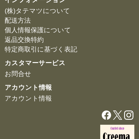
数
数
シ
シ
(株)タテマツについて
の
の
ョ
ョ
バ
バ
配送方法
ン
ン
リ
リ
は
は
個人情報保護について
エ
エ
商
商
返品交換特約
ー
ー
品
品
特定商取引に基づく表記
シ
シ
ペ
ペ
ョ
ョ
ー
ー
カスタマーサービス
ン
ン
ジ
ジ
が
が
お問合せ
か
か
あ
あ
ら
ら
アカウント情報
り
り
選
選
ま
ま
択
択
アカウント情報
す。
す。
で
で
オ
オ
き
き
プ
プ
ま
ま
シ
シ
す
す
ョ
ョ
ン
ン