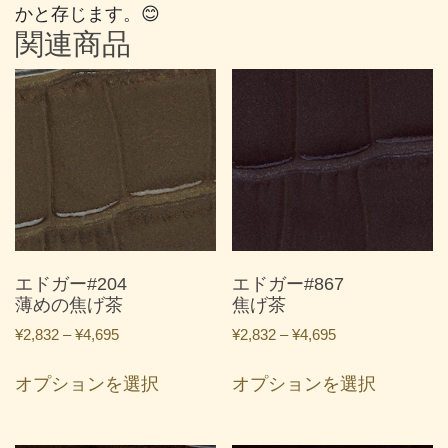
かと存じます。😊
関連商品
エドガー#204
エドガー#867
薄めの焦げ茶
焦げ茶
価
価
¥
2,832
–
¥
4,695
¥
2,832
–
¥
4,695
格
格
こ
こ
帯:
帯:
オプションを選択
オプションを選択
の
の
¥2,832
¥2,832
商
商
–
–
品
品
¥4,695
¥4,695