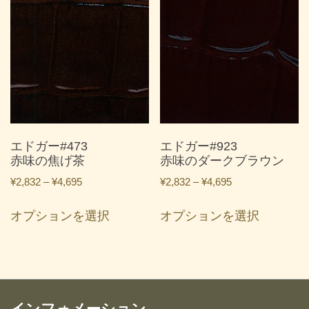
に
に
は
は
複
複
数
数
の
の
バ
バ
リ
リ
エ
エ
ー
ー
エドガー#473
エドガー#923
シ
シ
赤味の焦げ茶
赤味のダークブラウン
ョ
ョ
価
価
¥
2,832
–
¥
4,695
¥
2,832
–
¥
4,695
ン
ン
格
格
こ
こ
が
が
帯:
帯:
オプションを選択
オプションを選択
の
の
あ
あ
¥2,832
¥2,832
商
商
り
り
–
–
品
品
ま
ま
¥4,695
¥4,695
に
に
す。
す。
は
は
オ
オ
複
複
インフォメーション
プ
プ