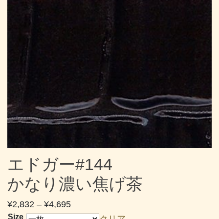
エドガー#144
かなり濃い焦げ茶
価
¥
2,832
–
¥
4,695
格
Size
クリア