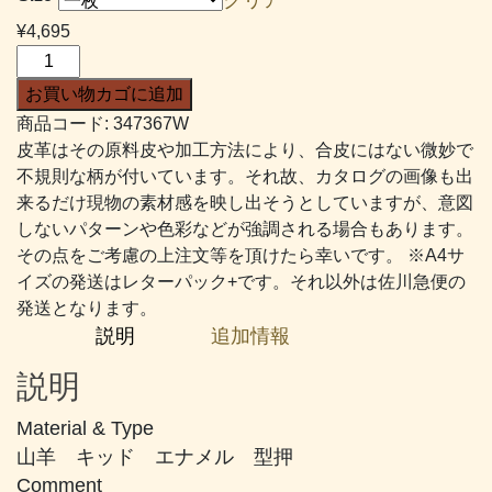
帯:
¥
4,695
¥2,832
エ
–
ド
お買い物カゴに追加
¥4,695
ガ
商品コード:
347367W
ー
皮革はその原料皮や加工方法により、合皮にはない微妙で
#367
不規則な柄が付いています。それ故、カタログの画像も出
焦
来るだけ現物の素材感を映し出そうとしていますが、意図
げ
しないパターンや色彩などが強調される場合もあります。
茶
その点をご考慮の上注文等を頂けたら幸いです。 ※A4サ
個
イズの発送はレターパック+です。それ以外は佐川急便の
発送となります。
説明
追加情報
説明
Material & Type
山羊 キッド エナメル 型押
Comment