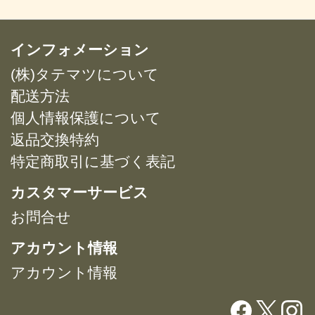
に
に
は
は
複
複
インフォメーション
数
数
(株)タテマツについて
の
の
バ
バ
配送方法
リ
リ
個人情報保護について
エ
エ
返品交換特約
ー
ー
特定商取引に基づく表記
シ
シ
ョ
ョ
カスタマーサービス
ン
ン
が
が
お問合せ
あ
あ
アカウント情報
り
り
ま
ま
アカウント情報
す。
す。
オ
オ
プ
プ