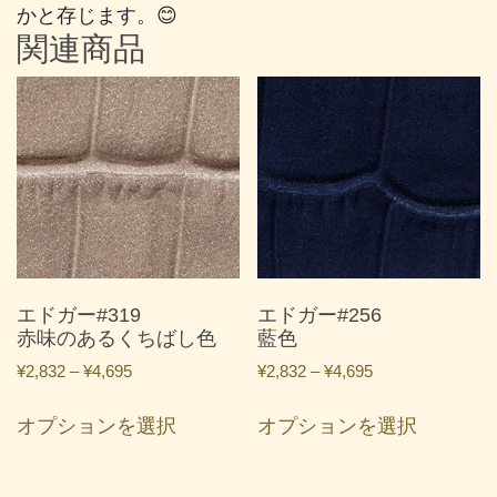
かと存じます。😊
関連商品
エドガー#319
エドガー#256
赤味のあるくちばし色
藍色
価
価
¥
2,832
–
¥
4,695
¥
2,832
–
¥
4,695
格
格
こ
こ
帯:
帯:
オプションを選択
オプションを選択
の
の
¥2,832
¥2,832
商
商
–
–
品
品
¥4,695
¥4,695