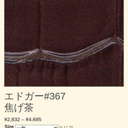
エドガー#367
焦げ茶
価
¥
2,832
–
¥
4,695
格
Size
クリア