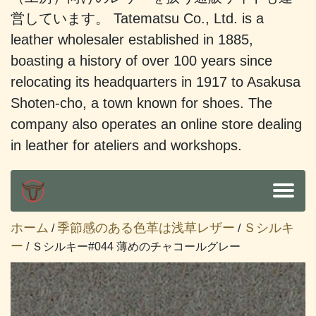
営しています。 Tatematsu Co., Ltd. is a
leather wholesaler established in 1885,
boasting a history of over 100 years since
relocating its headquarters in 1917 to Asakusa
Shoten-cho, a town known for shoes. The
company also operates an online store dealing
in leather for ateliers and workshops.
ホーム
季節感のある色革は浅草レザー
Ｓシルキ
/
/
ー
/ Ｓシルキー#044 薄めのチャコールグレー