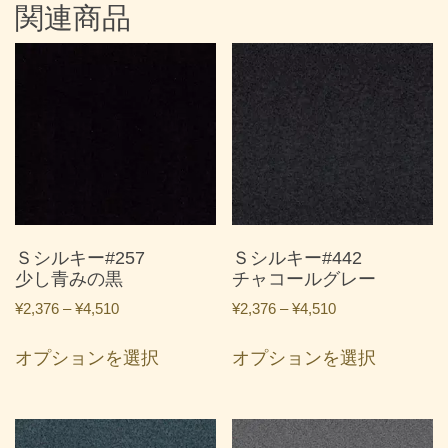
関連商品
Ｓシルキー#257
Ｓシルキー#442
少し青みの黒
チャコールグレー
価
価
¥
2,376
–
¥
4,510
¥
2,376
–
¥
4,510
格
格
こ
こ
帯:
帯:
オプションを選択
オプションを選択
の
の
¥2,376
¥2,376
商
商
–
–
品
品
¥4,510
¥4,510
に
に