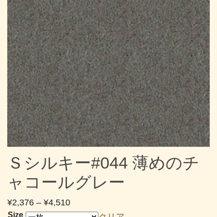
Ｓシルキー#044 薄めのチ
ャコールグレー
価
¥
2,376
–
¥
4,510
格
Size
クリア