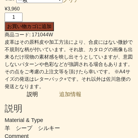
帯:
¥
3,960
¥2,376
Ｓ
–
シ
お買い物カゴに追加
¥4,510
ル
商品コード:
171044W
キ
皮革はその原料皮や加工方法により、合皮にはない微妙で
ー
不規則な柄が付いています。それ故、カタログの画像も出
#044
来るだけ現物の素材感を映し出そうとしていますが、意図
薄
しないパターンや色彩などが強調される場合もあります。
め
その点をご考慮の上注文等を頂けたら幸いです。 ※A4サ
の
イズの発送はレターパック+です。それ以外は佐川急便の
チ
発送となります。
ャ
説明
追加情報
コ
ー
説明
ル
グ
Material & Type
レ
羊 シープ シルキー
ー
Comment