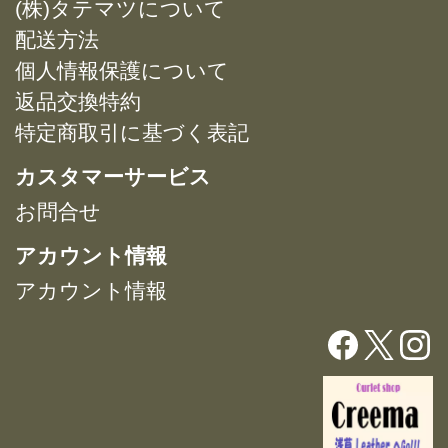
(株)タテマツについて
の
の
ョ
ョ
バ
バ
配送方法
ン
ン
リ
リ
は
は
個人情報保護について
エ
エ
商
商
返品交換特約
ー
ー
品
品
特定商取引に基づく表記
シ
シ
ペ
ペ
ョ
ョ
ー
ー
カスタマーサービス
ン
ン
ジ
ジ
が
が
お問合せ
か
か
あ
あ
ら
ら
アカウント情報
り
り
選
選
ま
ま
択
択
アカウント情報
す。
す。
で
で
オ
オ
き
き
プ
プ
ま
ま
シ
シ
す
す
ョ
ョ
ン
ン
は
は