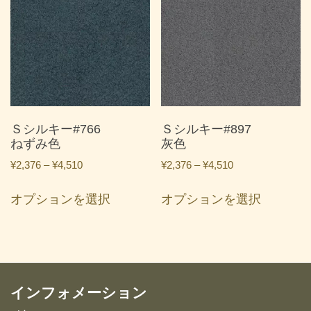
は
は
複
複
数
数
の
の
バ
バ
リ
リ
エ
エ
ー
ー
Ｓシルキー#766
Ｓシルキー#897
シ
シ
ねずみ色
灰色
ョ
ョ
価
価
¥
2,376
–
¥
4,510
¥
2,376
–
¥
4,510
ン
ン
格
格
こ
こ
が
が
帯:
帯:
オプションを選択
オプションを選択
の
の
あ
あ
¥2,376
¥2,376
商
商
り
り
–
–
品
品
ま
ま
¥4,510
¥4,510
に
に
す。
す。
は
は
オ
オ
複
複
インフォメーション
プ
プ
数
数
シ
シ