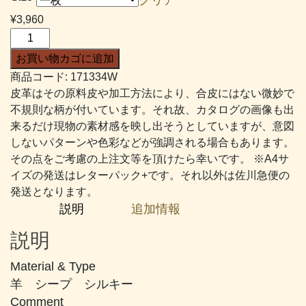
帯:
¥
3,960
¥2,376
Ｓ
–
シ
お買い物カゴに追加
¥4,510
ル
商品コード:
171334W
キ
皮革はその原料皮や加工方法により、合皮にはない微妙で
ー
不規則な柄が付いています。それ故、カタログの画像も出
#334
来るだけ現物の素材感を映し出そうとしていますが、意図
紫
しないパターンや色彩などが強調される場合もあります。
が
その点をご考慮の上注文等を頂けたら幸いです。 ※A4サ
か
イズの発送はレターパック+です。それ以外は佐川急便の
っ
発送となります。
た
説明
追加情報
チ
ャ
説明
コ
ー
Material & Type
ル
羊 シープ シルキー
グ
Comment