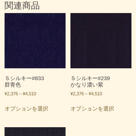
関連商品
Ｓシルキー#833
Ｓシルキー#239
群青色
かなり濃い紫
価
価
¥
2,376
–
¥
4,510
¥
2,376
–
¥
4,510
格
格
こ
こ
帯:
帯:
オプションを選択
オプションを選択
の
の
¥2,376
¥2,376
商
商
–
–
品
品
¥4,510
¥4,510
に
に