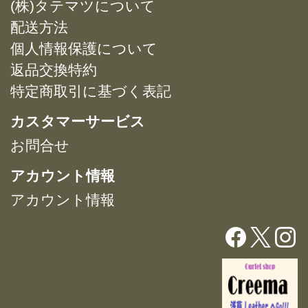
(株)タテマツについて
の
ョ
ョ
バ
配送方法
ン
ン
リ
は
は
個人情報保護について
エ
商
商
返品交換特約
ー
品
品
特定商取引に基づく表記
シ
ペ
ペ
ョ
ー
ー
カスタマーサービス
ン
ジ
ジ
が
お問合せ
か
か
あ
ら
ら
アカウント情報
り
選
選
ま
択
択
アカウント情報
す。
で
で
オ
き
き
プ
ま
ま
シ
す
す
ョ
ン
は