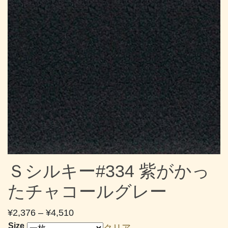
Ｓシルキー#334 紫がかっ
たチャコールグレー
価
¥
2,376
–
¥
4,510
格
Size
クリア