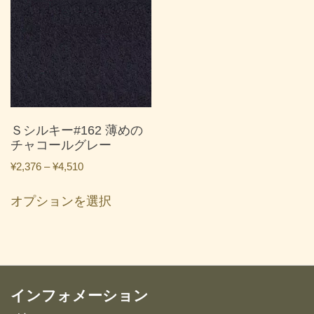
は
は
複
複
数
数
の
の
バ
バ
リ
リ
エ
エ
ー
ー
Ｓシルキー#162 薄めの
シ
シ
チャコールグレー
ョ
ョ
価
¥
2,376
–
¥
4,510
ン
ン
格
こ
が
が
帯:
オプションを選択
の
あ
あ
¥2,376
商
り
り
–
品
ま
ま
¥4,510
に
す。
す。
は
オ
オ
複
インフォメーション
プ
プ
数
シ
シ