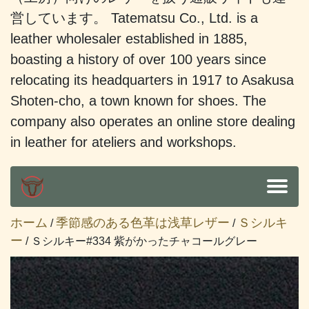
営しています。 Tatematsu Co., Ltd. is a
leather wholesaler established in 1885,
boasting a history of over 100 years since
relocating its headquarters in 1917 to Asakusa
Shoten-cho, a town known for shoes. The
company also operates an online store dealing
in leather for ateliers and workshops.
ホーム
季節感のある色革は浅草レザー
Ｓシルキ
/
/
ー
/ Ｓシルキー#334 紫がかったチャコールグレー