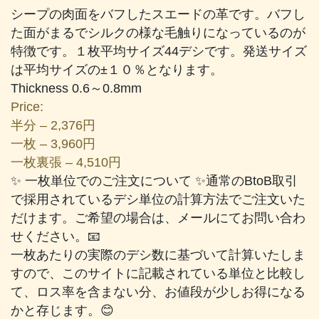
レ
シープの肉面をバフしたスエードの革です。バフし
ー
た面がまるでシルクの様な毛触りになっているのが
個
特徴です。１枚平均サイズ44デシです。発送サイズ
は平均サイズの±１０％となります。
Thickness 0.6～0.8mm
Price:
半分 – 2,376円
一枚 – 3,960円
一枚裏張 – 4,510円
✨ 一枚単位でのご注文について ✨通常のBtoB取引
で採用されているデシ単位の計算方法でご注文いた
だけます。ご希望の場合は、メールにてお問い合わ
せください。📧
一枚あたりの実際のデシ数に基づいて計算いたしま
すので、このサイトに記載されている単位と比較し
て、ロス率を含まない分、お値段が少しお得になる
かと存じます。😊