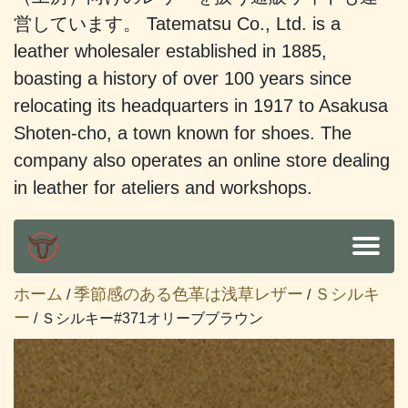
営しています。 Tatematsu Co., Ltd. is a
leather wholesaler established in 1885,
boasting a history of over 100 years since
relocating its headquarters in 1917 to Asakusa
Shoten-cho, a town known for shoes. The
company also operates an online store dealing
in leather for ateliers and workshops.
ホーム
季節感のある色革は浅草レザー
Ｓシルキ
/
/
ー
/ Ｓシルキー#371オリーブブラウン