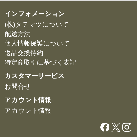
は
複
インフォメーション
数
(株)タテマツについて
の
バ
配送方法
リ
個人情報保護について
エ
返品交換特約
ー
特定商取引に基づく表記
シ
ョ
カスタマーサービス
ン
が
お問合せ
あ
アカウント情報
り
ま
アカウント情報
す。
オ
プ
シ