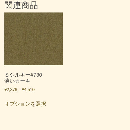
関連商品
Ｓシルキー#730
薄いカーキ
価
¥
2,376
–
¥
4,510
格
こ
帯:
オプションを選択
の
¥2,376
商
–
品
¥4,510
に