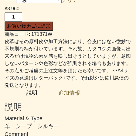
帯:
¥
3,960
¥2,376
Ｓ
–
シ
お買い物カゴに追加
¥4,510
ル
商品コード:
171371W
キ
皮革はその原料皮や加工方法により、合皮にはない微妙で
ー
不規則な柄が付いています。それ故、カタログの画像も出
#371
来るだけ現物の素材感を映し出そうとしていますが、意図
オ
しないパターンや色彩などが強調される場合もあります。
リ
その点をご考慮の上注文等を頂けたら幸いです。 ※A4サ
ー
イズの発送はレターパック+です。それ以外は佐川急便の
ブ
発送となります。
ブ
説明
追加情報
ラ
ウ
説明
ン
個
Material & Type
羊 シープ シルキー
Comment