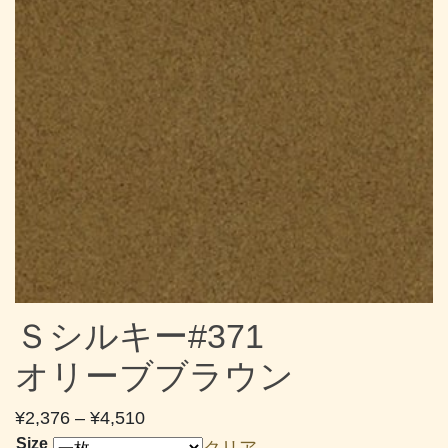
Ｓシルキー#371
オリーブブラウン
価
¥
2,376
–
¥
4,510
格
Size
クリア