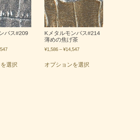
数
数
の
の
バ
バ
リ
リ
エ
エ
ンバス#209
Kメタルモンバス#214
ー
ー
薄めの焦げ茶
シ
シ
価
価
,547
¥
1,586
–
¥
14,547
ョ
ョ
格
格
こ
こ
ン
ン
帯:
帯:
ンを選択
オプションを選択
の
の
が
が
¥1,586
¥1,586
商
商
あ
あ
–
–
品
品
¥14,547
¥14,547
り
り
に
に
ま
ま
は
は
す。
す。
複
複
オ
オ
数
数
プ
プ
の
の
シ
シ
バ
バ
ョ
ョ
リ
リ
ン
ン