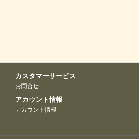
エ
エ
は
は
ー
ー
商
商
シ
シ
品
品
ョ
ョ
ペ
ペ
ン
ン
ー
ー
が
が
ジ
ジ
あ
あ
か
か
り
り
ら
ら
ま
ま
選
選
す。
す。
択
択
カスタマーサービス
オ
オ
で
で
プ
プ
お問合せ
き
き
シ
シ
ま
ま
アカウント情報
ョ
ョ
す
す
ン
ン
アカウント情報
は
は
商
商
品
品
ペ
ペ