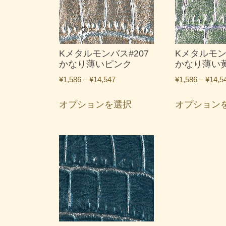
数
の
バ
リ
エ
Kメタルモンバス#207
Kメタルモン
ー
かなり薄いピンク
かなり薄い
シ
価
¥
1,586
–
¥
14,547
¥
1,586
–
¥
14,5
ョ
格
こ
ン
帯:
オプションを選択
オプション
の
が
¥1,586
商
あ
–
品
¥14,547
り
に
ま
は
す。
複
オ
数
プ
の
シ
バ
ョ
リ
ン