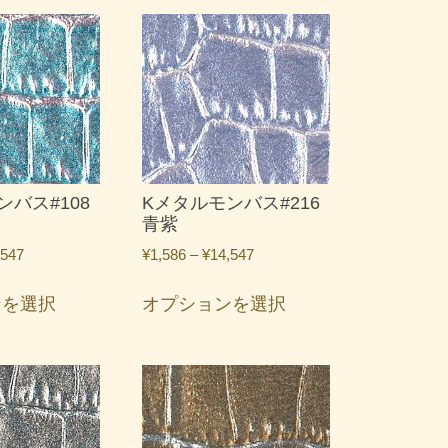
ンバス#108
Kメタルモンバス#216
青紫
価
価
,547
¥
1,586
–
¥
14,547
格
格
こ
こ
帯:
帯:
ンを選択
オプションを選択
の
の
¥1,586
¥1,586
商
商
–
–
品
品
¥14,547
¥14,547
に
に
は
は
複
複