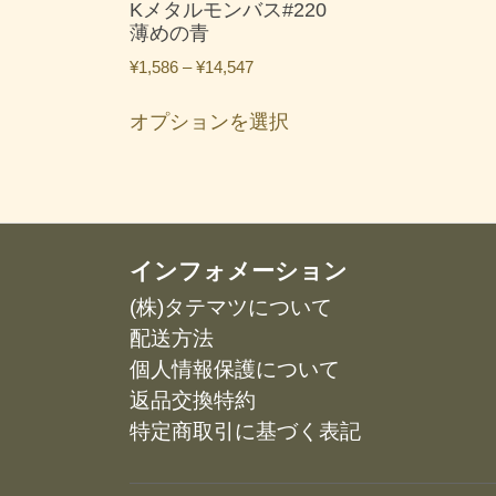
エ
Kメタルモンバス#220
は
ー
薄めの青
商
シ
価
品
¥
1,586
–
¥
14,547
ョ
格
ペ
こ
ン
帯:
ー
オプションを選択
の
が
¥1,586
ジ
商
あ
–
か
品
¥14,547
り
ら
に
ま
選
は
す。
択
複
インフォメーション
オ
で
数
プ
(株)タテマツについて
き
の
シ
ま
配送方法
バ
ョ
す
リ
個人情報保護について
ン
エ
返品交換特約
は
ー
商
特定商取引に基づく表記
シ
品
ョ
ペ