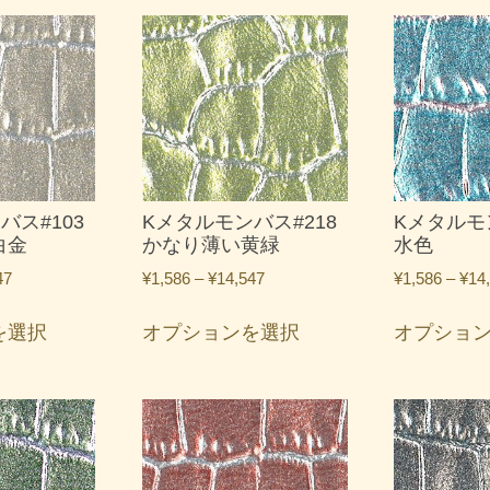
バス#103
Kメタルモンバス#218
Kメタルモ
白金
かなり薄い黄緑
水色
価
価
47
¥
1,586
–
¥
14,547
¥
1,586
–
¥
14
格
格
こ
こ
帯:
帯:
を選択
オプションを選択
オプショ
の
の
¥1,586
¥1,586
商
商
–
–
品
品
¥14,547
¥14,547
に
に
は
は
複
複