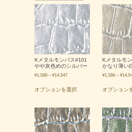
Kメタルモンバス#101
Kメタルモン
やや灰色めのシルバー
かなり薄い
価
¥
1,586
–
¥
14,547
¥
1,586
–
¥
14,5
格
こ
帯:
オプションを選択
オプション
の
¥1,586
商
–
品
¥14,547
に
は
複