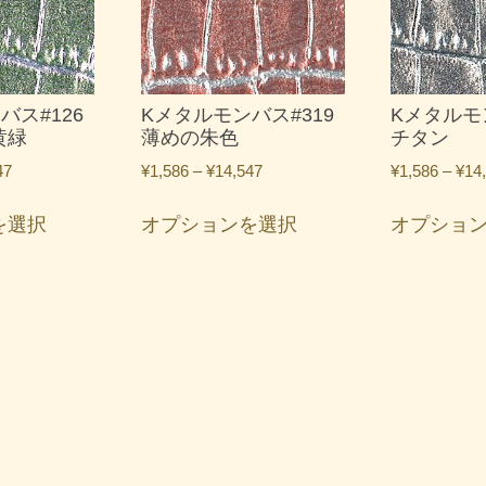
数
数
の
の
バ
バ
リ
リ
エ
エ
バス#126
Kメタルモンバス#319
Kメタルモ
ー
ー
黄緑
薄めの朱色
チタン
シ
シ
価
価
47
¥
1,586
–
¥
14,547
¥
1,586
–
¥
14
ョ
ョ
格
格
こ
こ
ン
ン
帯:
帯:
を選択
オプションを選択
オプショ
の
の
が
が
¥1,586
¥1,586
商
商
あ
あ
–
–
品
品
¥14,547
¥14,547
り
り
に
に
ま
ま
は
は
す。
す。
複
複
オ
オ
数
数
プ
プ
の
の
シ
シ
バ
バ
ョ
ョ
リ
リ
ン
ン