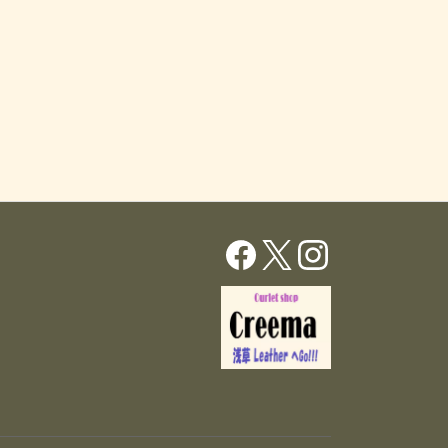
エ
エ
は
は
ー
ー
商
商
シ
シ
品
品
ョ
ョ
ペ
ペ
ン
ン
ー
ー
が
が
ジ
ジ
あ
あ
か
か
り
り
ら
ら
ま
ま
選
選
す。
す。
択
択
オ
オ
で
で
プ
プ
き
き
シ
シ
ま
ま
ョ
ョ
す
す
ン
ン
は
は
商
商
品
品
ペ
ペ