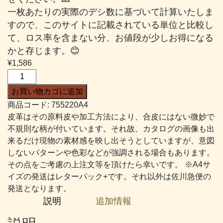
一枚あたりの実際のデシ数に基づいて計算いたしま
すので、このサイトに記載されている単位と比較し
て、ロス率を含まない分、お値段が少しお得になる
かと存じます。😊
¥
1,586
K
メ
お買い物カゴに追加
タ
商品コード:
755220A4
ル
皮革はその原料皮や加工方法により、合皮にはない微妙で
モ
不規則な柄が付いています。それ故、カタログの画像も出
ン
来るだけ現物の素材感を映し出そうとしていますが、意図
バ
しないパターンや色彩などが強調される場合もあります。
ス
その点をご考慮の上注文等を頂けたら幸いです。 ※A4サ
#220
イズの発送はレターパック+です。それ以外は佐川急便の
薄
発送となります。
め
説明
追加情報
の
青