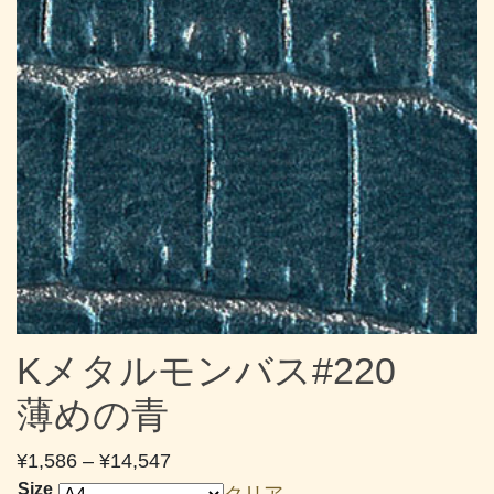
Kメタルモンバス#220
薄めの青
価
¥
1,586
–
¥
14,547
格
Size
クリア