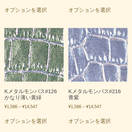
格
格
こ
こ
帯:
帯:
オプションを選択
オプションを選択
の
の
¥1,586
¥1,586
商
商
–
–
品
品
¥14,547
¥14,547
に
に
は
は
複
複
数
数
の
の
バ
バ
リ
リ
エ
エ
ー
ー
Kメタルモンバス#126
Kメタルモンバス#216
シ
シ
かなり薄い黄緑
青紫
ョ
ョ
価
価
¥
1,586
–
¥
14,547
¥
1,586
–
¥
14,547
ン
ン
格
格
こ
こ
が
が
帯:
帯:
オプションを選択
オプションを選択
の
の
あ
あ
¥1,586
¥1,586
商
商
り
り