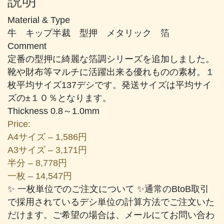
説明
個
Material & Type
牛 キップ半裁 型押 メタリック 箔
Comment
定番の型押に綺麗な箔調シリーズを追加しました。
靴や財布等マルチに活躍出来る優れものの素材。１
枚平均サイズ137デシです。発送サイズは平均サイ
ズの±１０％となります。
Thickness 0.8～1.0mm
Price:
A4サイズ – 1,586円
A3サイズ – 3,171円
半分 – 8,778円
一枚 – 14,547円
✨ 一枚単位でのご注文について ✨通常のBtoB取引
で採用されているデシ単位の計算方法でご注文いた
だけます。ご希望の場合は、メールにてお問い合わ