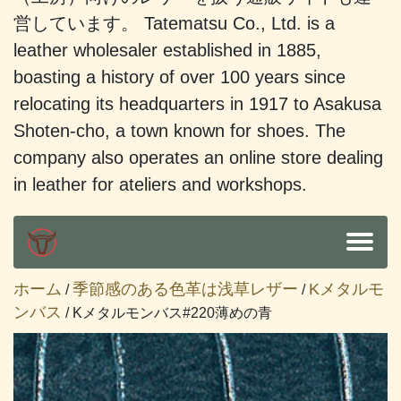
営しています。 Tatematsu Co., Ltd. is a
leather wholesaler established in 1885,
boasting a history of over 100 years since
relocating its headquarters in 1917 to Asakusa
Shoten-cho, a town known for shoes. The
company also operates an online store dealing
in leather for ateliers and workshops.
ホーム
季節感のある色革は浅草レザー
Kメタルモ
/
/
ンバス
/ Kメタルモンバス#220薄めの青