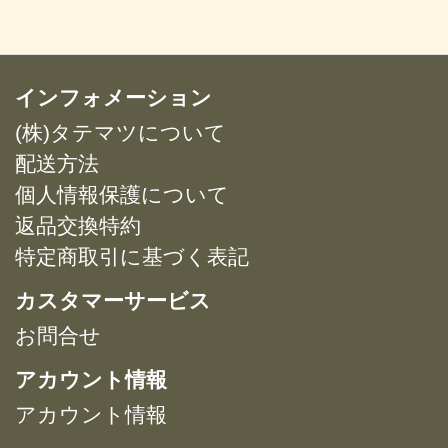
–
–
品
品
ま
ま
¥14,547
¥14,547
に
に
す。
す。
は
は
オ
オ
複
複
インフォメーション
プ
プ
数
数
シ
シ
(株)タテマツについて
の
の
ョ
ョ
バ
バ
配送方法
ン
ン
リ
リ
は
は
個人情報保護について
エ
エ
商
商
返品交換特約
ー
ー
品
品
特定商取引に基づく表記
シ
シ
ペ
ペ
ョ
ョ
ー
ー
カスタマーサービス
ン
ン
ジ
ジ
が
が
お問合せ
か
か
あ
あ
ら
ら
アカウント情報
り
り
選
選
ま
ま
択
択
アカウント情報
す。
す。
で
で
オ
オ