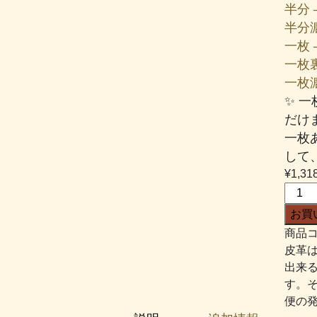
半分 –
半分漉
一枚 –
一枚裏
一枚漉き
✨ 
だけ
一枚
して
¥
1,31
ブ
ラ
お買
ッ
商品コ
ト
皮革
#837
出来
チ
す。
ャ
便の
コ