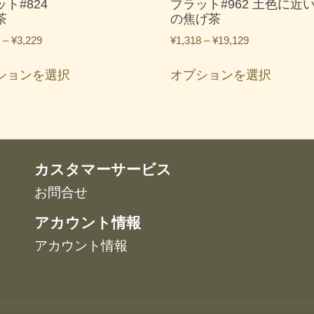
ト#824
ブラット#962 土色に近
茶
の焦げ茶
価
価
–
¥
3,229
¥
1,318
–
¥
19,129
格
格
こ
こ
帯:
帯:
ションを選択
オプションを選択
の
の
¥1,318
¥1,318
商
商
–
–
品
品
¥3,229
¥19,129
に
に
は
は
複
複
カスタマーサービス
数
数
お問合せ
の
の
バ
バ
アカウント情報
リ
リ
アカウント情報
エ
エ
ー
ー
シ
シ
ョ
ョ
ン
ン