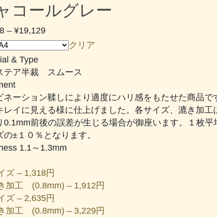
ャコールグレー
価
8
–
¥
19,129
格
クリア
帯:
ial & Type
¥1,318
ステア半裁 スムース
–
ent
¥19,129
ビネーション鞣しにより適度にハリ感をもたせた商品で
キレイに見える様に仕上げました。各サイズ、漉き加工は可
り0.1mm前後の誤差が生じる場合が御座います。１枚平
ズの±１０％となります。
kness 1.1～1.3mm
ズ – 1,318円
加工 (0.8mm) – 1,912円
ズ – 2,635円
加工 (0.8mm) – 3,229円