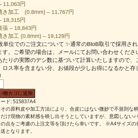
 11,063円
き加工 (0.8mm) – 11,767円
 18,315円
張 – 18,843円
加工 (0.8mm) – 19,129円
一枚単位でのご注文について ✨通常のBtoB取引で採用
ます。ご希望の場合は、メールにてお問い合わせください
あたりの実際のデシ数に基づいて計算いたしますので、
、ロス率を含まない分、お値段が少しお得になるかと存じ
8
い物カゴに追加
ード:
515837A4
はその原料皮や加工方法により、合皮にはない微妙で不規則な
るだけ現物の素材感を映し出そうとしていますが、意図しない
その点をご考慮の上注文等を頂けたら幸いです。 ※A4サイズの
発送となります。