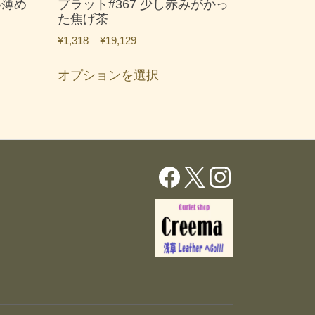
い薄め
ブラット#367 少し赤みがかっ
た焦げ茶
価
¥
1,318
–
¥
19,129
格
こ
帯:
オプションを選択
の
¥1,318
商
–
品
¥19,129
に
は
複
数
の
バ
リ
エ
ー
シ
ョ
ン