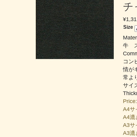
チ
¥
1,31
Size
Mater
牛 
Comm
コン
情が
常よ
サイ
Thic
Price:
A4サイ
A4漉き
A3サイ
A3漉き