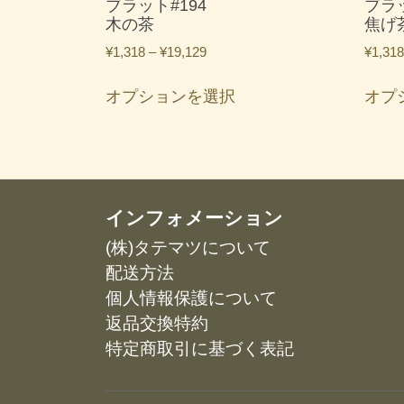
ブラット#194
ブラッ
木の茶
焦げ
価
¥
1,318
–
¥
19,129
¥
1,318
格
こ
帯:
オプションを選択
オプ
の
¥1,318
商
–
品
¥19,129
に
は
複
インフォメーション
数
(株)タテマツについて
の
配送方法
バ
リ
個人情報保護について
エ
返品交換特約
ー
特定商取引に基づく表記
シ
ョ
ン