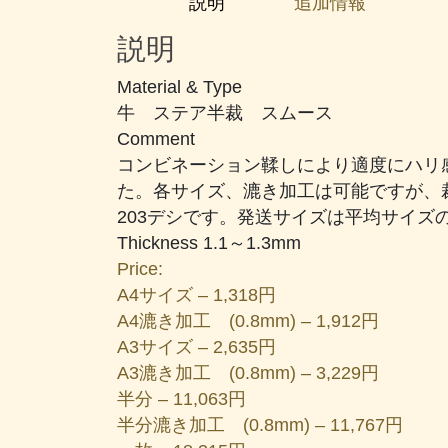
説明
追加情報
ー
ル
説明
グ
レ
Material & Type
ー
牛 ステア半裁 スムース
個
Comment
コンビネーション鞣しにより適度にハリ
た。各サイズ、漉き加工は可能ですが、裁
203デシです。発送サイズは平均サイズ
Thickness 1.1～1.3mm
Price:
A4サイズ – 1,318円
A4漉き加工 (0.8mm) – 1,912円
A3サイズ – 2,635円
A3漉き加工 (0.8mm) – 3,229円
半分 – 11,063円
半分漉き加工 (0.8mm) – 11,767円