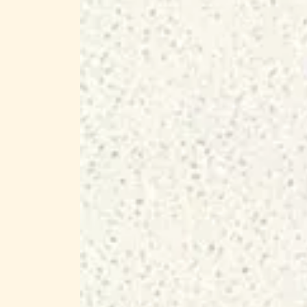
の
バ
リ
エ
ー
シ
ョ
ン
が
あ
り
ま
す。
オ
プ
シ
ョ
ン