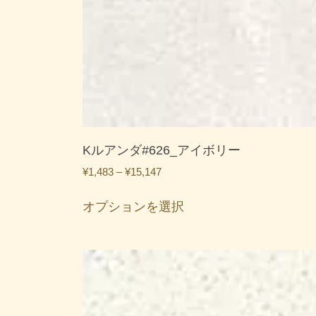
Kルアンダ#626_アイボリー
価
¥
1,483
–
¥
15,147
格
こ
帯:
オプションを選択
の
¥1,483
商
–
品
¥15,147
に
は
複
数