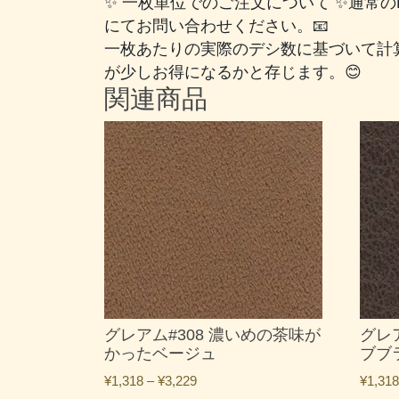
✨ 一枚単位でのご注文について ✨通常
にてお問い合わせください。📧
一枚あたりの実際のデシ数に基づいて計
が少しお得になるかと存じます。😊
関連商品
グレアム#308 濃いめの茶味が
グレ
かったベージュ
ブブ
価
¥
1,318
–
¥
3,229
¥
1,318