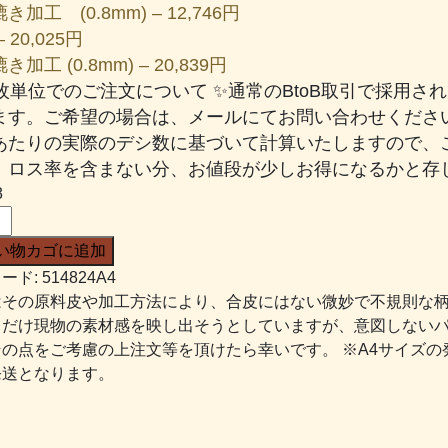
き加工 (0.8mm) – 12,746円
 20,025円
加工 (0.8mm) – 20,839円
一枚単位でのご注文について ✨通常のBtoB取引で採用
ます。ご希望の場合は、メールにてお問い合わせください
あたりの実際のデシ数に基づいて計算いたしますので、
、ロス率を含まない分、お値段が少しお得になるかと存じ
8
い物カゴに追加
ード:
514824A4
はその原料皮や加工方法により、合皮にはない微妙で不規則な
るだけ現物の素材感を映し出そうとしていますが、意図しない
その点をご考慮の上注文等を頂けたら幸いです。 ※A4サイズの
発送となります。