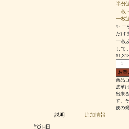
半分漉
一枚 –
一枚漉き
✨ 
だけ
一枚
して
¥
1,31
グ
レ
お買
ア
商品コ
ム
皮革
#824
出来
焦
す。
げ
便の
茶
説明
追加情報
個
説明