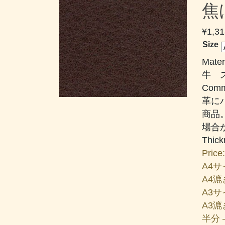
焦
¥
1,31
Size
Mater
牛 
Comm
革に
商品
場合
Thic
Price:
A4サイ
A4漉き
A3サイ
A3漉き
半分 –