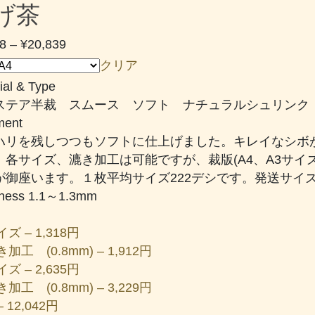
げ茶
価
8
–
¥
20,839
格
クリア
帯:
ial & Type
¥1,318
ステア半裁 スムース ソフト ナチュラルシュリンク
–
ent
¥20,839
ハリを残しつつもソフトに仕上げました。キレイなシボ
。各サイズ、漉き加工は可能ですが、裁版(A4、A3サイズ
が御座います。１枚平均サイズ222デシです。発送サイ
kness 1.1～1.3mm
ズ – 1,318円
加工 (0.8mm) – 1,912円
ズ – 2,635円
加工 (0.8mm) – 3,229円
 12,042円