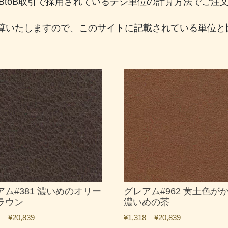
のBtoB取引で採用されているデシ単位の計算方法でご
算いたしますので、このサイトに記載されている単位と
アム#381 濃いめのオリー
グレアム#962 黄土色が
ラウン
濃いめの茶
価
価
–
¥
20,839
¥
1,318
–
¥
20,839