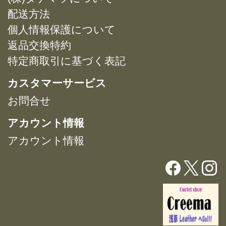
ョ
ョ
バ
バ
配送方法
ン
ン
リ
リ
は
は
個人情報保護について
エ
エ
商
商
返品交換特約
ー
ー
品
品
特定商取引に基づく表記
シ
シ
ペ
ペ
ョ
ョ
ー
ー
カスタマーサービス
ン
ン
ジ
ジ
が
が
お問合せ
か
か
あ
あ
ら
ら
アカウント情報
り
り
選
選
ま
ま
択
択
アカウント情報
す。
す。
で
で
オ
オ
き
き
プ
プ
ま
ま
シ
シ
す
す
ョ
ョ
ン
ン
は
は