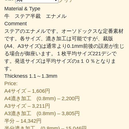
帯:
Material & Type
¥1,606
牛 ステア半裁 エナメル
–
Comment
¥24,530
ステアのエナメルです。オーソドックスな定番素材
です。各サイズ、漉き加工は可能ですが、裁版
(A4、A3サイズ)は通常より0.1mm前後の誤差が生じ
る場合が御座います。１枚平均サイズ221デシで
す。発送サイズは平均サイズの±１０％となりま
す。
Thickness 1.1～1.3mm
Price:
A4サイズ – 1,606円
A4漉き加工 (0.8mm) – 2,200円
A3サイズ – 3,211円
A3漉き加工 (0.8mm) – 3,805円
半分 – 14,342円
半分漉き加工 (0.8mm) – 15,046円