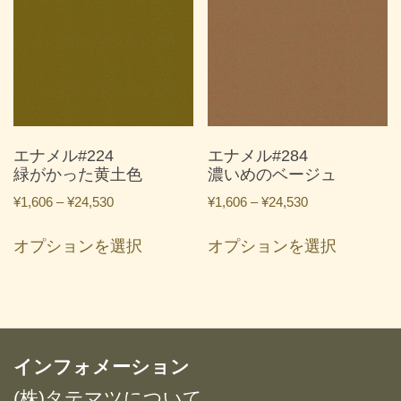
複
複
数
数
の
の
バ
バ
リ
リ
エ
エ
ー
ー
エナメル#224
エナメル#284
シ
シ
緑がかった黄土色
濃いめのベージュ
ョ
ョ
価
価
¥
1,606
–
¥
24,530
¥
1,606
–
¥
24,530
ン
ン
格
格
こ
こ
が
が
帯:
帯:
オプションを選択
オプションを選択
の
の
あ
あ
¥1,606
¥1,606
商
商
り
り
–
–
品
品
ま
ま
¥24,530
¥24,530
に
に
す。
す。
は
は
オ
オ
複
複
インフォメーション
プ
プ
数
数
シ
シ
(株)タテマツについて
の
の