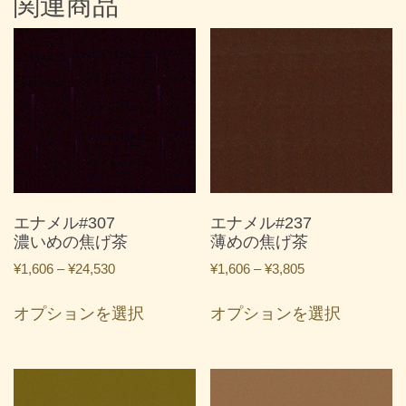
関連商品
エナメル#307
エナメル#237
濃いめの焦げ茶
薄めの焦げ茶
価
価
¥
1,606
–
¥
24,530
¥
1,606
–
¥
3,805
格
格
こ
こ
帯:
帯:
オプションを選択
オプションを選択
の
の
¥1,606
¥1,606
商
商
–
–
品
品
¥24,530
¥3,805
に
に
は
は