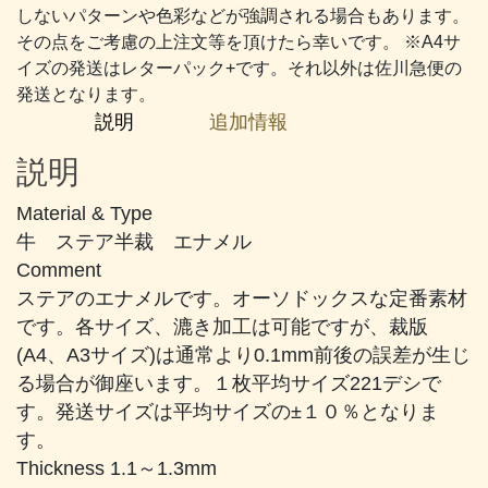
に
しないパターンや色彩などが強調される場合もあります。
近
その点をご考慮の上注文等を頂けたら幸いです。 ※A4サ
い
イズの発送はレターパック+です。それ以外は佐川急便の
グ
発送となります。
レ
説明
追加情報
ー
個
説明
Material & Type
牛 ステア半裁 エナメル
Comment
ステアのエナメルです。オーソドックスな定番素材
です。各サイズ、漉き加工は可能ですが、裁版
(A4、A3サイズ)は通常より0.1mm前後の誤差が生じ
る場合が御座います。１枚平均サイズ221デシで
す。発送サイズは平均サイズの±１０％となりま
す。
Thickness 1.1～1.3mm