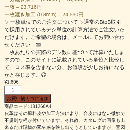
一枚 – 23,716円
一枚漉き加工 (0.8mm) – 24,530円
✨ 一枚単位でのご注文について ✨通常のBtoB取引
で採用されているデシ単位の計算方法でご注文いた
だけます。ご希望の場合は、メールにてお問い合わ
せください。📧
一枚あたりの実際のデシ数に基づいて計算いたしま
すので、このサイトに記載されている単位と比較し
て、ロス率を含まない分、お値段が少しお得になる
かと存じます。😊
¥
1,606
エ
ナ
お買い物カゴに追加
メ
商品コード:
181266A4
ル
皮革はその原料皮や加工方法により、合皮にはない微妙で
#266
不規則な柄が付いています。それ故、カタログの画像も出
黒
来るだけ現物の素材感を映し出そうとしていますが、意図