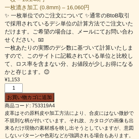
一枚漉き加工 (0.8mm) – 16,060円
✨ 一枚単位でのご注文について ✨通常のBtoB取引
で採用されているデシ単位の計算方法でご注文いた
だけます。ご希望の場合は、メールにてお問い合わ
せください。📧
一枚あたりの実際のデシ数に基づいて計算いたしま
すので、このサイトに記載されている単位と比較し
て、ロス率を含まない分、お値段が少しお得になる
かと存じます。😊
¥
1,153
ソ
フ
お買い物カゴに追加
ト
商品コード:
753319A4
リ
皮革はその原料皮や加工方法により、合皮にはない微妙で
ナ
不規則な柄が付いています。それ故、カタログの画像も出
#319
来るだけ現物の素材感を映し出そうとしていますが、意図
薄
しないパターンや色彩などが強調される場合もあります。
い