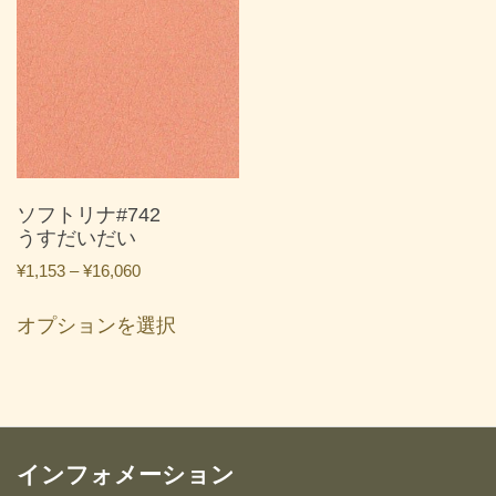
ソフトリナ#742
うすだいだい
価
¥
1,153
–
¥
16,060
格
こ
帯:
オプションを選択
の
¥1,153
商
–
品
¥16,060
に
は
複
インフォメーション
数