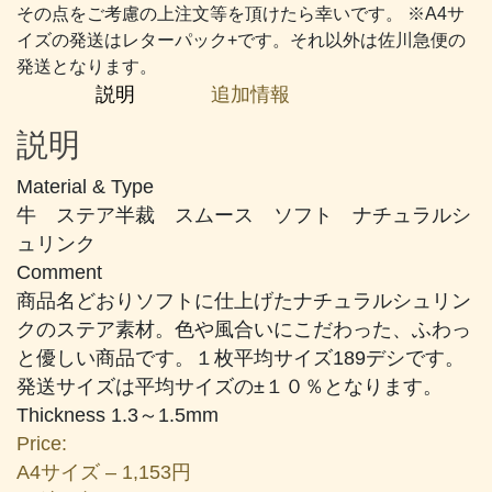
その点をご考慮の上注文等を頂けたら幸いです。 ※A4サ
サ
イズの発送はレターパック+です。それ以外は佐川急便の
ー
発送となります。
モ
説明
追加情報
ン
ピ
説明
ン
ク
Material & Type
個
牛 ステア半裁 スムース ソフト ナチュラルシ
ュリンク
Comment
商品名どおりソフトに仕上げたナチュラルシュリン
クのステア素材。色や風合いにこだわった、ふわっ
と優しい商品です。１枚平均サイズ189デシです。
発送サイズは平均サイズの±１０％となります。
Thickness 1.3～1.5mm
Price:
A4サイズ – 1,153円