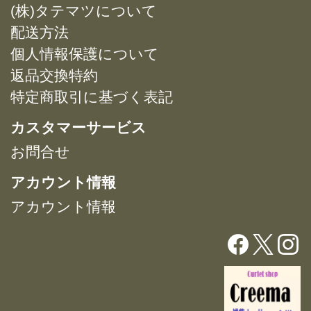
(株)タテマツについて
の
バ
配送方法
リ
個人情報保護について
エ
返品交換特約
ー
特定商取引に基づく表記
シ
ョ
カスタマーサービス
ン
が
お問合せ
あ
アカウント情報
り
ま
アカウント情報
す。
オ
プ
シ
ョ
ン