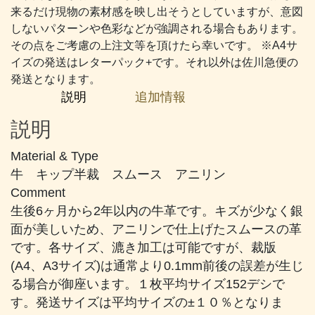
#905
来るだけ現物の素材感を映し出そうとしていますが、意図
濃
しないパターンや色彩などが強調される場合もあります。
い
その点をご考慮の上注文等を頂けたら幸いです。 ※A4サ
肌
イズの発送はレターパック+です。それ以外は佐川急便の
色
発送となります。
個
説明
追加情報
説明
Material & Type
牛 キップ半裁 スムース アニリン
Comment
生後6ヶ月から2年以内の牛革です。キズが少なく銀
面が美しいため、アニリンで仕上げたスムースの革
です。各サイズ、漉き加工は可能ですが、裁版
(A4、A3サイズ)は通常より0.1mm前後の誤差が生じ
る場合が御座います。１枚平均サイズ152デシで
す。発送サイズは平均サイズの±１０％となりま