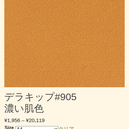
デラキップ#905
濃い肌色
価
¥
1,956
–
¥
20,119
格
Size
クリア