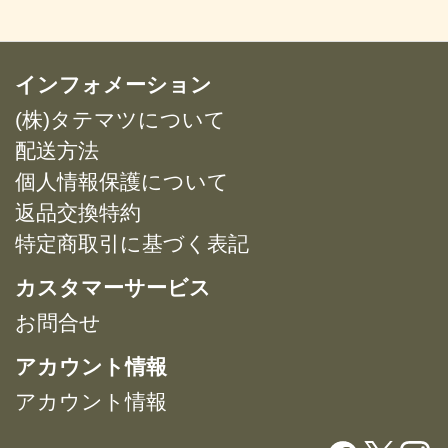
品
¥20,119
に
は
複
インフォメーション
数
(株)タテマツについて
の
バ
配送方法
リ
個人情報保護について
エ
返品交換特約
ー
特定商取引に基づく表記
シ
ョ
カスタマーサービス
ン
が
お問合せ
あ
アカウント情報
り
ま
アカウント情報
す。
オ