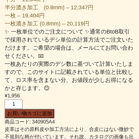
半分漉き加工 (0.8mm) – 12,347円
一枚 – 19,404円
一枚漉き加工 (0.8mm) – 20,119円
✨ 一枚単位でのご注文について ✨通常のBtoB取引
で採用されているデシ単位の計算方法でご注文いた
だけます。ご希望の場合は、メールにてお問い合わ
せください。📧
一枚あたりの実際のデシ数に基づいて計算いたしま
すので、このサイトに記載されている単位と比較し
て、ロス率を含まない分、お値段が少しお得になる
かと存じます。😊
¥
1,956
デ
ラ
お買い物カゴに追加
キ
商品コード:
340905A4
ッ
皮革はその原料皮や加工方法により、合皮にはない微妙で
プ
不規則な柄が付いています。それ故、カタログの画像も出