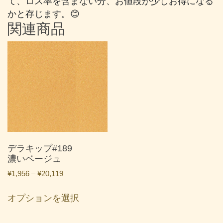
て、ロス率を含まない分、お値段が少しお得になる
かと存じます。😊
関連商品
デラキップ#189
濃いベージュ
価
¥
1,956
–
¥
20,119
格
こ
帯:
オプションを選択
の
¥1,956
商
–