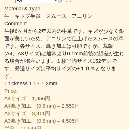
帯:
Material & Type
¥1,956
牛 キップ半裁 スムース アニリン
–
Comment
¥20,119
生後6ヶ月から2年以内の牛革です。キズが少なく銀
面が美しいため、アニリンで仕上げたスムースの革
です。各サイズ、漉き加工は可能ですが、裁版
(A4、A3サイズ)は通常より0.1mm前後の誤差が生じ
る場合が御座います。１枚平均サイズ152デシで
す。発送サイズは平均サイズの±１０％となりま
す。
Thickness 1.1～1.3mm
Price:
A4サイズ – 1,956円
A4漉き加工 (0.8mm) – 2,550円
A3サイズ – 3,911円
A3漉き加工 (0.8mm) – 4,505円
半分 – 11,643円