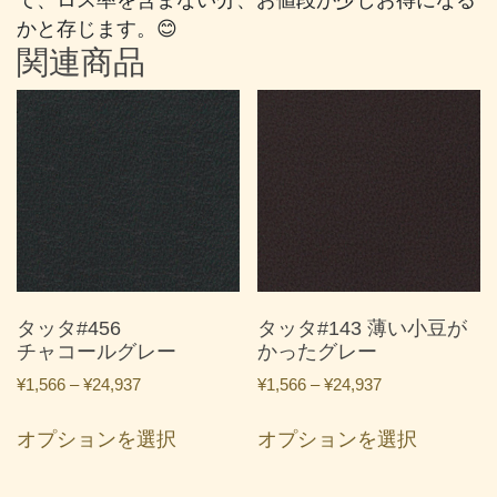
かと存じます。😊
関連商品
タッタ#456
タッタ#143 薄い小豆が
チャコールグレー
かったグレー
価
価
¥
1,566
–
¥
24,937
¥
1,566
–
¥
24,937
格
格
こ
こ
帯:
帯:
オプションを選択
オプションを選択
の
の
¥1,566
¥1,566
商
商
–
–