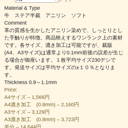
帯:
Material & Type
¥1,566
牛 ステア半裁 アニリン ソフト
–
Comment
¥24,937
革の質感を生かしたアニリン染めで、しっとりとし
た手触りが特徴。商品映えするワンランク上の素材
です。各サイズ、漉き加工は可能ですが、裁版
(A4、A3サイズ)は通常より0.1mm前後の誤差が生じ
る場合が御座います。１枚平均サイズ230デシで
す。発送サイズは平均サイズの±１０％となりま
す。
Thickness 0.9～1.1mm
Price:
A4サイズ – 1,566円
A4漉き加工 (0.8mm) – 2,160円
A3サイズ – 3,129円
A3漉き加工 (0.8mm) – 3,723円
半分 – 14,644円