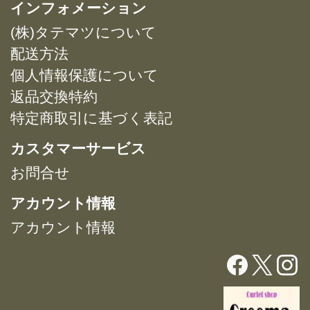
複
複
インフォメーション
プ
プ
数
数
シ
シ
(株)タテマツについて
の
の
ョ
ョ
バ
バ
配送方法
ン
ン
リ
リ
は
は
個人情報保護について
エ
エ
商
商
返品交換特約
ー
ー
品
品
特定商取引に基づく表記
シ
シ
ペ
ペ
ョ
ョ
ー
ー
カスタマーサービス
ン
ン
ジ
ジ
が
が
お問合せ
か
か
あ
あ
ら
ら
アカウント情報
り
り
選
選
ま
ま
択
択
アカウント情報
す。
す。
で
で
オ
オ
き
き
プ
プ
ま
ま
シ
シ
す
す
ョ
ョ