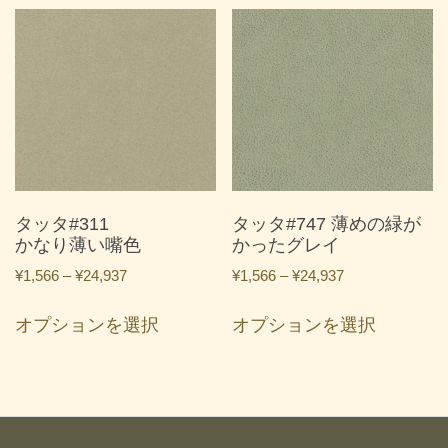
品
品
¥24,937
¥24,937
に
に
は
は
複
複
数
数
の
の
バ
バ
リ
リ
エ
エ
ー
ー
タッタ#311
タッタ#747 薄めの緑が
シ
シ
かなり薄い嘴色
かったグレイ
ョ
ョ
価
価
¥
1,566
–
¥
24,937
¥
1,566
–
¥
24,937
ン
ン
格
格
こ
こ
が
が
帯:
帯:
オプションを選択
オプションを選択
の
の
あ
あ
¥1,566
¥1,566
商
商
り
り
–
–
品
品
ま
ま
¥24,937
¥24,937
に
に
す。
す。
は
は
オ
オ