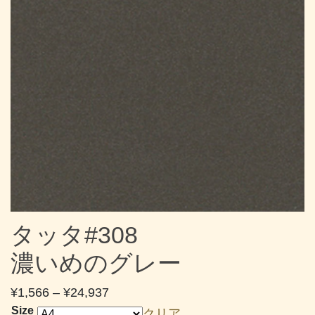
タッタ#308
濃いめのグレー
価
¥
1,566
–
¥
24,937
格
Size
クリア