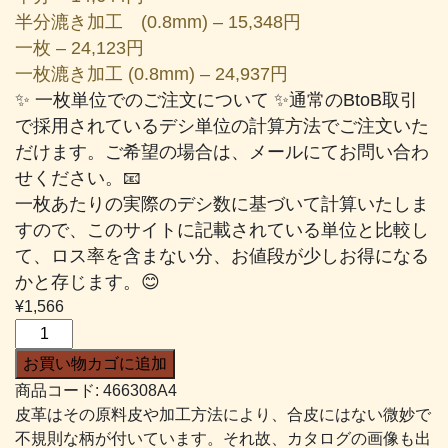
半分漉き加工 (0.8mm) – 15,348円
一枚 – 24,123円
一枚漉き加工 (0.8mm) – 24,937円
✨ 一枚単位でのご注文について ✨通常のBtoB取引
で採用されているデシ単位の計算方法でご注文いた
だけます。ご希望の場合は、メールにてお問い合わ
せください。📧
一枚あたりの実際のデシ数に基づいて計算いたしま
すので、このサイトに記載されている単位と比較し
て、ロス率を含まない分、お値段が少しお得になる
かと存じます。😊
¥
1,566
タ
ッ
お買い物カゴに追加
タ
商品コード:
466308A4
#308
皮革はその原料皮や加工方法により、合皮にはない微妙で
濃
不規則な柄が付いています。それ故、カタログの画像も出