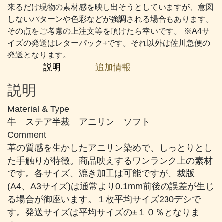
い
来るだけ現物の素材感を映し出そうとしていますが、意図
め
しないパターンや色彩などが強調される場合もあります。
の
その点をご考慮の上注文等を頂けたら幸いです。 ※A4サ
グ
イズの発送はレターパック+です。それ以外は佐川急便の
レ
発送となります。
ー
説明
追加情報
個
説明
Material & Type
牛 ステア半裁 アニリン ソフト
Comment
革の質感を生かしたアニリン染めで、しっとりとし
た手触りが特徴。商品映えするワンランク上の素材
です。各サイズ、漉き加工は可能ですが、裁版
(A4、A3サイズ)は通常より0.1mm前後の誤差が生じ
る場合が御座います。１枚平均サイズ230デシで
す。発送サイズは平均サイズの±１０％となりま