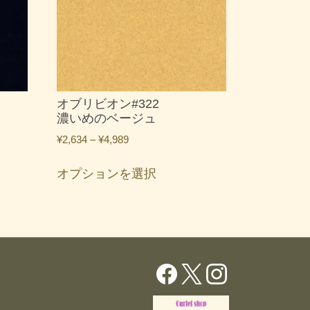
オブリビオン#322
濃いめのベージュ
価
¥
2,634
–
¥
4,989
格
こ
帯:
オプションを選択
の
¥2,634
商
–
品
¥4,989
に
は
複
数
の
バ