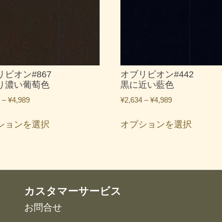
リビオン#867
オブリビオン#442
り濃い葡萄色
黒に近い藍色
価
価
–
¥
4,989
¥
2,634
–
¥
4,989
格
格
こ
こ
帯:
帯:
ションを選択
オプションを選択
の
の
¥2,634
¥2,634
商
商
–
–
品
品
¥4,989
¥4,989
に
に
は
は
複
複
カスタマーサービス
数
数
お問合せ
の
の
バ
バ