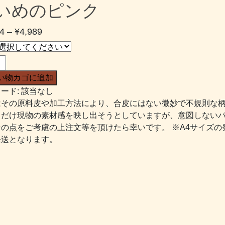
いめのピンク
価
4
–
¥
4,989
格
帯:
¥2,634
い物カゴに追加
–
ード:
該当なし
¥4,989
はその原料皮や加工方法により、合皮にはない微妙で不規則な
るだけ現物の素材感を映し出そうとしていますが、意図しない
その点をご考慮の上注文等を頂けたら幸いです。 ※A4サイズの
発送となります。