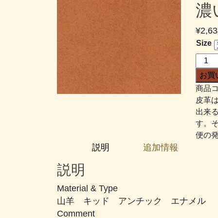
濃
¥
2,63
Size
オ
ブ
お買
リ
商品コ
ビ
皮革
オ
出来
ン
す。
#864
便の
濃
説明
追加情報
い
め
説明
の
ピ
Material & Type
ン
山羊 キッド アンチック エナメル
ク
Comment