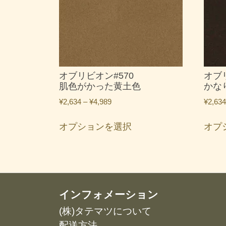
オブリビオン#570
オブ
肌色がかった黄土色
かな
価
¥
2,634
–
¥
4,989
¥
2,634
格
こ
帯:
オプションを選択
オプ
の
¥2,634
商
–
品
¥4,989
に
は
複
インフォメーション
数
(株)タテマツについて
の
配送方法
バ