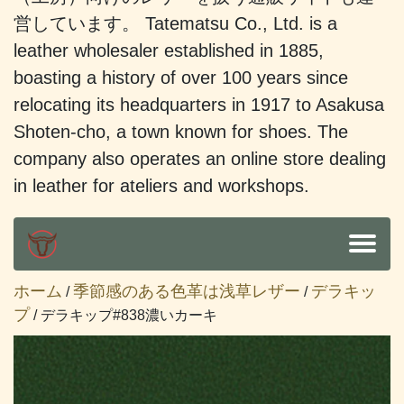
営しています。 Tatematsu Co., Ltd. is a
leather wholesaler established in 1885,
boasting a history of over 100 years since
relocating its headquarters in 1917 to Asakusa
Shoten-cho, a town known for shoes. The
company also operates an online store dealing
in leather for ateliers and workshops.
ホーム
季節感のある色革は浅草レザー
デラキッ
/
/
プ
/ デラキップ#838濃いカーキ