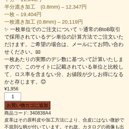
半分漉き加工 (0.8mm) – 12,347円
一枚 – 19,404円
一枚漉き加工 (0.8mm) – 20,119円
✨ 一枚単位でのご注文について ✨通常のBtoB取引
で採用されているデシ単位の計算方法でご注文いた
だけます。ご希望の場合は、メールにてお問い合わ
せください。📧
一枚あたりの実際のデシ数に基づいて計算いたしま
すので、このサイトに記載されている単位と比較し
て、ロス率を含まない分、お値段が少しお得になる
かと存じます。😊
¥
1,956
デ
ラ
お買い物カゴに追加
キ
商品コード:
340838A4
ッ
皮革はその原料皮や加工方法により、合皮にはない微妙で
プ
不規則な柄が付いています。それ故、カタログの画像も出