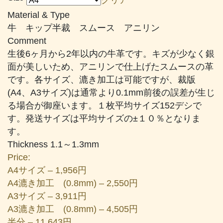
帯:
Material & Type
¥1,956
牛 キップ半裁 スムース アニリン
–
Comment
¥20,119
生後6ヶ月から2年以内の牛革です。キズが少なく銀
面が美しいため、アニリンで仕上げたスムースの革
です。各サイズ、漉き加工は可能ですが、裁版
(A4、A3サイズ)は通常より0.1mm前後の誤差が生じ
る場合が御座います。１枚平均サイズ152デシで
す。発送サイズは平均サイズの±１０％となりま
す。
Thickness 1.1～1.3mm
Price:
A4サイズ – 1,956円
A4漉き加工 (0.8mm) – 2,550円
A3サイズ – 3,911円
A3漉き加工 (0.8mm) – 4,505円
半分 – 11,643円