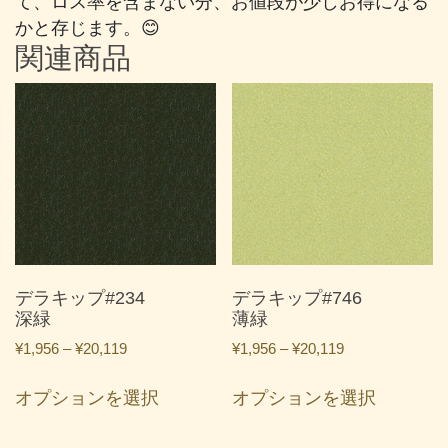
て、ロス率を含まない分、お値段が少しお得になる
かと存じます。😊
関連商品
デラキップ#234
デラキップ#746
深緑
薄緑
価
価
¥
1,956
–
¥
20,119
¥
1,956
–
¥
20,119
格
格
こ
こ
帯:
帯:
オプションを選択
オプションを選択
の
の
¥1,956
¥1,956
商
商
–
–