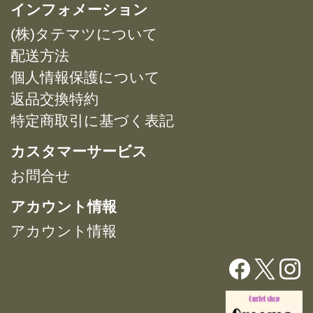
複
インフォメーション
プ
プ
数
シ
シ
(株)タテマツについて
の
ョ
ョ
バ
配送方法
ン
ン
リ
は
は
個人情報保護について
エ
商
商
返品交換特約
ー
品
品
特定商取引に基づく表記
シ
ペ
ペ
ョ
ー
ー
カスタマーサービス
ン
ジ
ジ
が
お問合せ
か
か
あ
ら
ら
アカウント情報
り
選
選
ま
択
択
アカウント情報
す。
で
で
オ
き
き
プ
ま
ま
シ
す
す
ョ