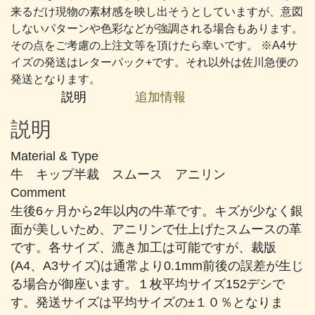
#838
来るだけ現物の素材感を映し出そうとしていますが、意図
濃
しないパターンや色彩などが強調される場合もあります。
い
その点をご考慮の上注文等を頂けたら幸いです。 ※A4サ
カ
イズの発送はレターパック+です。それ以外は佐川急便の
ー
発送となります。
キ
説明
追加情報
個
説明
Material & Type
牛 キップ半裁 スムース アニリン
Comment
生後6ヶ月から2年以内の牛革です。キズが少なく銀
面が美しいため、アニリンで仕上げたスムースの革
です。各サイズ、漉き加工は可能ですが、裁版
(A4、A3サイズ)は通常より0.1mm前後の誤差が生じ
る場合が御座います。１枚平均サイズ152デシで
す。発送サイズは平均サイズの±１０％となりま