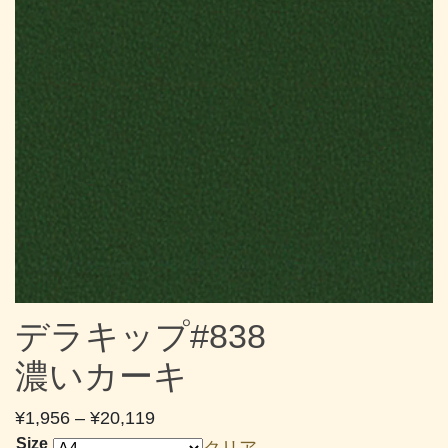
デラキップ#838
濃いカーキ
価
¥
1,956
–
¥
20,119
格
Size
クリア