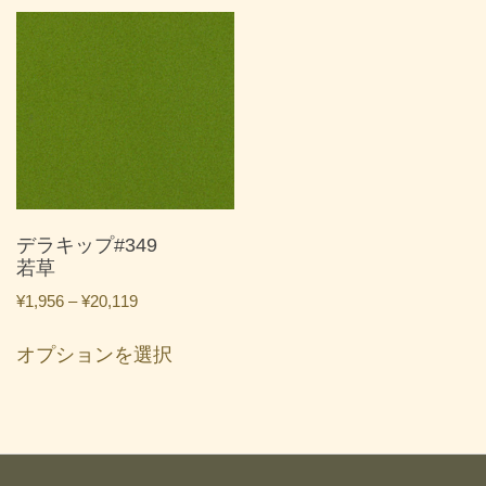
品
品
¥20,119
¥20,119
に
に
は
は
複
複
数
数
の
の
バ
バ
リ
リ
エ
エ
ー
ー
デラキップ#349
シ
シ
若草
ョ
ョ
価
¥
1,956
–
¥
20,119
ン
ン
格
こ
が
が
帯:
オプションを選択
の
あ
あ
¥1,956
商
り
り
–
品
ま
ま
¥20,119
に
す。
す。
は
オ
オ