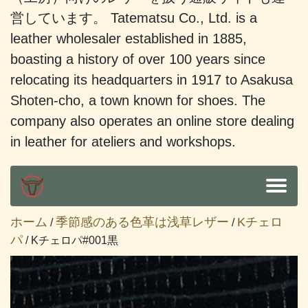
営しています。 Tatematsu Co., Ltd. is a
leather wholesaler established in 1885,
boasting a history of over 100 years since
relocating its headquarters in 1917 to Asakusa
Shoten-cho, a town known for shoes. The
company also operates an online store dealing
in leather for ateliers and workshops.
ホーム
季節感のある色革は浅草レザー
Kチェロ
/
/
パ
/ Kチェロパ#001黒