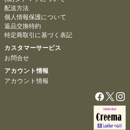
ョ
ョ
バ
バ
配送方法
ン
ン
リ
リ
は
は
個人情報保護について
エ
エ
商
商
返品交換特約
ー
ー
品
品
特定商取引に基づく表記
シ
シ
ペ
ペ
ョ
ョ
ー
ー
カスタマーサービス
ン
ン
ジ
ジ
が
が
お問合せ
か
か
あ
あ
ら
ら
アカウント情報
り
り
選
選
ま
ま
択
択
アカウント情報
す。
す。
で
で
オ
オ
き
き
プ
プ
ま
ま
シ
シ
す
す
ョ
ョ
ン
ン
は
は