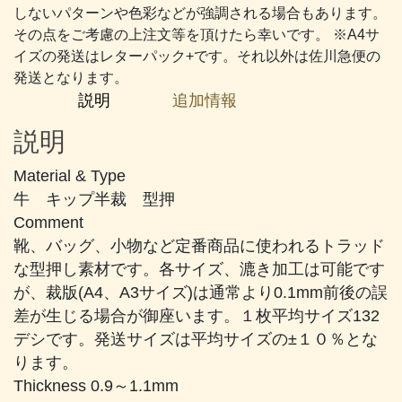
黒
しないパターンや色彩などが強調される場合もあります。
個
その点をご考慮の上注文等を頂けたら幸いです。 ※A4サ
イズの発送はレターパック+です。それ以外は佐川急便の
発送となります。
説明
追加情報
説明
Material & Type
牛 キップ半裁 型押
Comment
靴、バッグ、小物など定番商品に使われるトラッド
な型押し素材です。各サイズ、漉き加工は可能です
が、裁版(A4、A3サイズ)は通常より0.1mm前後の誤
差が生じる場合が御座います。１枚平均サイズ132
デシです。発送サイズは平均サイズの±１０％とな
ります。
Thickness 0.9～1.1mm