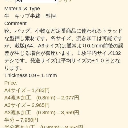
帯:
Material & Type
¥1,483
牛 キップ半裁 型押
–
Comment
¥13,885
靴、バッグ、小物など定番商品に使われるトラッド
な型押し素材です。各サイズ、漉き加工は可能です
が、裁版(A4、A3サイズ)は通常より0.1mm前後の誤
差が生じる場合が御座います。１枚平均サイズ132
デシです。発送サイズは平均サイズの±１０％とな
ります。
Thickness 0.9～1.1mm
Price:
A4サイズ – 1,483円
A4漉き加工 (0.8mm) – 2,077円
A3サイズ – 2,965円
A3漉き加工 (0.8mm) – 3,559円
半分 – 7,950円
半分漉き加工 (0.8mm) – 8,654円