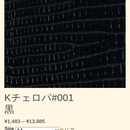
Kチェロパ#001
黒
価
¥
1,483
–
¥
13,885
格
Size
クリア