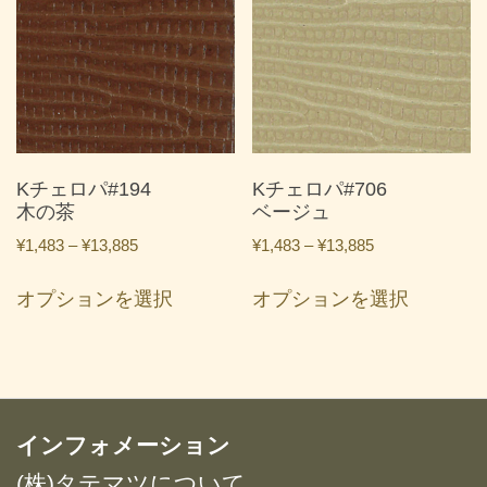
複
複
数
数
の
の
バ
バ
リ
リ
エ
エ
ー
ー
Kチェロパ#194
Kチェロパ#706
シ
シ
木の茶
ベージュ
ョ
ョ
価
価
¥
1,483
–
¥
13,885
¥
1,483
–
¥
13,885
ン
ン
格
格
こ
こ
が
が
帯:
帯:
オプションを選択
オプションを選択
の
の
あ
あ
¥1,483
¥1,483
商
商
り
り
–
–
品
品
ま
ま
¥13,885
¥13,885
に
に
す。
す。
は
は
オ
オ
複
複
インフォメーション
プ
プ
数
数
シ
シ
(株)タテマツについて
の
の