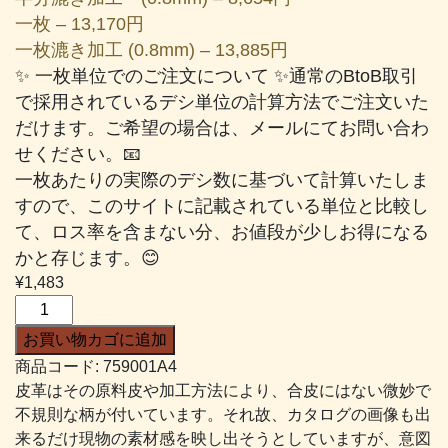
一枚 – 13,170円
一枚漉き加工 (0.8mm) – 13,885円
✨ 一枚単位でのご注文について ✨通常のBtoB取引
で採用されているデシ単位の計算方法でご注文いた
だけます。ご希望の場合は、メールにてお問い合わ
せください。📧
一枚あたりの実際のデシ数に基づいて計算いたしま
すので、このサイトに記載されている単位と比較し
て、ロス率を含まない分、お値段が少しお得になる
かと存じます。😊
¥
1,483
K
チ
お買い物カゴに追加
ェ
商品コード:
759001A4
ロ
皮革はその原料皮や加工方法により、合皮にはない微妙で
パ
不規則な柄が付いています。それ故、カタログの画像も出
#001
来るだけ現物の素材感を映し出そうとしていますが、意図