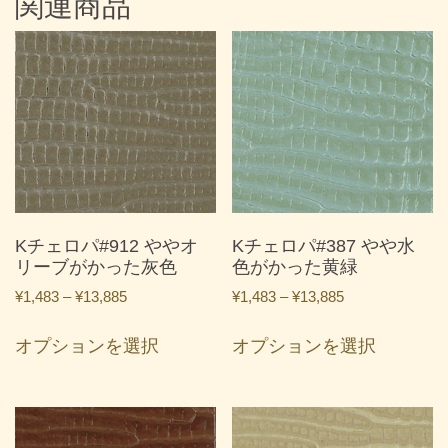
関連商品
Kチェロパ#912 ややオ
Kチェロパ#387 やや水
リーブがかった灰色
色がかった黄緑
価
価
¥
1,483
–
¥
13,885
¥
1,483
–
¥
13,885
格
格
こ
こ
帯:
帯:
オプションを選択
オプションを選択
の
の
¥1,483
¥1,483
商
商
–
–
品
品
¥13,885
¥13,885
に
に
は
は