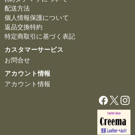
ョ
ョ
バ
配送方法
ン
ン
リ
は
は
個人情報保護について
エ
商
商
返品交換特約
ー
品
品
特定商取引に基づく表記
シ
ペ
ペ
ョ
ー
ー
カスタマーサービス
ン
ジ
ジ
が
お問合せ
か
か
あ
ら
ら
アカウント情報
り
選
選
ま
択
択
アカウント情報
す。
で
で
オ
き
き
プ
ま
ま
シ
す
す
ョ
ン
は