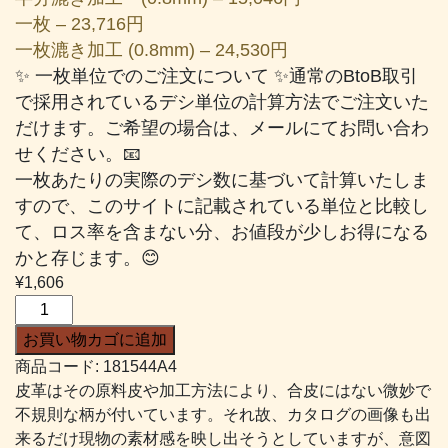
一枚 – 23,716円
一枚漉き加工 (0.8mm) – 24,530円
✨ 一枚単位でのご注文について ✨通常のBtoB取引
で採用されているデシ単位の計算方法でご注文いた
だけます。ご希望の場合は、メールにてお問い合わ
せください。📧
一枚あたりの実際のデシ数に基づいて計算いたしま
すので、このサイトに記載されている単位と比較し
て、ロス率を含まない分、お値段が少しお得になる
かと存じます。😊
¥
1,606
エ
ナ
お買い物カゴに追加
メ
商品コード:
181544A4
ル
皮革はその原料皮や加工方法により、合皮にはない微妙で
#544
不規則な柄が付いています。それ故、カタログの画像も出
黒
来るだけ現物の素材感を映し出そうとしていますが、意図