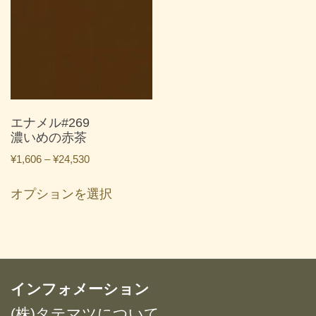
複
複
数
数
の
の
バ
バ
リ
リ
エ
エ
ー
ー
エナメル#269
シ
シ
濃いめの赤茶
ョ
ョ
価
¥
1,606
–
¥
24,530
ン
ン
格
こ
が
が
帯:
オプションを選択
の
あ
あ
¥1,606
商
り
り
–
品
ま
ま
¥24,530
に
す。
す。
は
オ
オ
複
インフォメーション
プ
プ
数
シ
シ
(株)タテマツについて
の