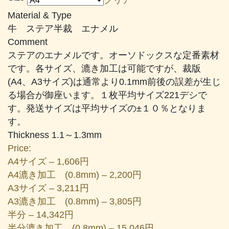
帯:
Material & Type
¥1,606
牛 ステア半裁 エナメル
–
Comment
¥24,530
ステアのエナメルです。オーソドックスな定番素材
です。各サイズ、漉き加工は可能ですが、裁版
(A4、A3サイズ)は通常より0.1mm前後の誤差が生じ
る場合が御座います。１枚平均サイズ221デシで
す。発送サイズは平均サイズの±１０％となりま
す。
Thickness 1.1～1.3mm
Price:
A4サイズ – 1,606円
A4漉き加工 (0.8mm) – 2,200円
A3サイズ – 3,211円
A3漉き加工 (0.8mm) – 3,805円
半分 – 14,342円
半分漉き加工 (0.8mm) – 15,046円