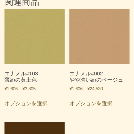
関連商品
エナメル#103
エナメル#002
薄めの黄土色
やや濃いめのベージュ
価
価
¥
1,606
–
¥
3,805
¥
1,606
–
¥
24,530
格
格
こ
こ
帯:
帯:
オプションを選択
オプションを選択
の
の
¥1,606
¥1,606
商
商
–
–
品
品
¥3,805
¥24,530
に
に
は
は