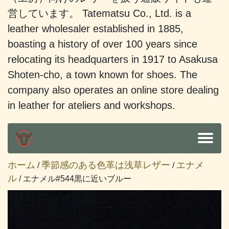
営しています。 Tatematsu Co., Ltd. is a
leather wholesaler established in 1885,
boasting a history of over 100 years since
relocating its headquarters in 1917 to Asakusa
Shoten-cho, a town known for shoes. The
company also operates an online store dealing
in leather for ateliers and workshops.
ホーム
季節感のある色革は浅草レザー
エナメ
/
/
ル
/ エナメル#544黒に近いブルー