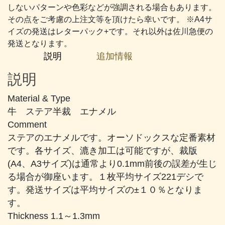
に
しないパターンや色彩などが強調される場合もあります。
近
その点をご考慮の上注文等を頂けたら幸いです。 ※A4サ
い
イズの発送はレターパック+です。それ以外は佐川急便の
ブ
発送となります。
ル
説明
追加情報
ー
個
説明
Material & Type
牛 ステア半裁 エナメル
Comment
ステアのエナメルです。オーソドックスな定番素材
です。各サイズ、漉き加工は可能ですが、裁版
(A4、A3サイズ)は通常より0.1mm前後の誤差が生じ
る場合が御座います。１枚平均サイズ221デシで
す。発送サイズは平均サイズの±１０％となりま
す。
Thickness 1.1～1.3mm