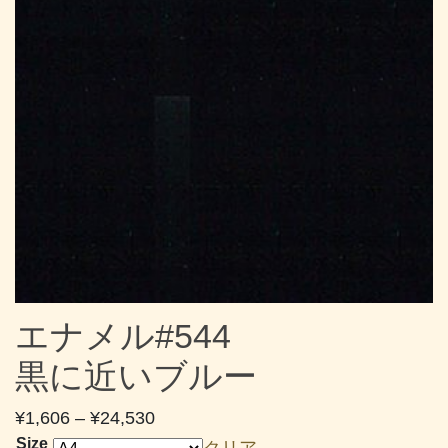
エナメル#544
黒に近いブルー
価
¥
1,606
–
¥
24,530
格
Size
クリア