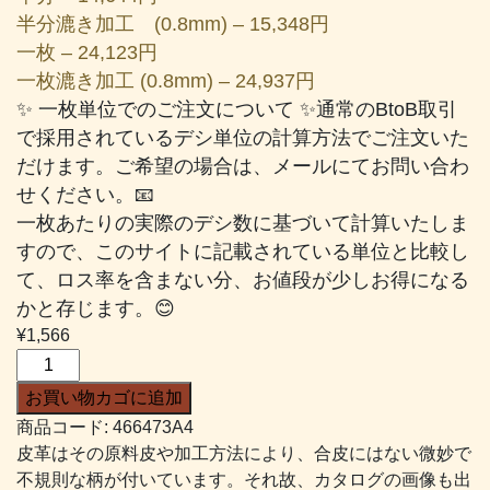
半分漉き加工 (0.8mm) – 15,348円
一枚 – 24,123円
一枚漉き加工 (0.8mm) – 24,937円
✨ 一枚単位でのご注文について ✨通常のBtoB取引
で採用されているデシ単位の計算方法でご注文いた
だけます。ご希望の場合は、メールにてお問い合わ
せください。📧
一枚あたりの実際のデシ数に基づいて計算いたしま
すので、このサイトに記載されている単位と比較し
て、ロス率を含まない分、お値段が少しお得になる
かと存じます。😊
¥
1,566
タ
ッ
お買い物カゴに追加
タ
商品コード:
466473A4
#473
皮革はその原料皮や加工方法により、合皮にはない微妙で
焦
不規則な柄が付いています。それ故、カタログの画像も出