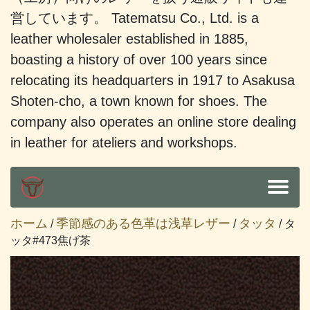
営しています。 Tatematsu Co., Ltd. is a
leather wholesaler established in 1885,
boasting a history of over 100 years since
relocating its headquarters in 1917 to Asakusa
Shoten-cho, a town known for shoes. The
company also operates an online store dealing
in leather for ateliers and workshops.
ホーム
季節感のある色革は浅草レザー
タッタ
/
/
/ タ
ッタ#473焦げ茶