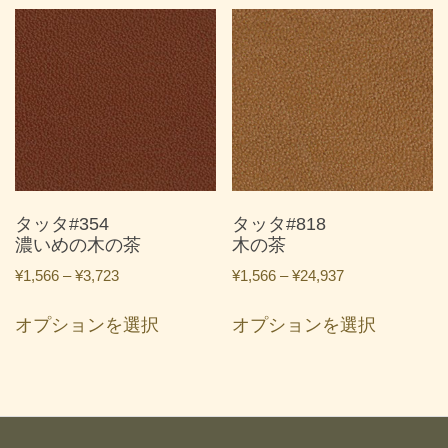
品
品
¥24,937
¥24,937
に
に
は
は
複
複
数
数
の
の
バ
バ
リ
リ
エ
エ
ー
ー
タッタ#354
タッタ#818
シ
シ
濃いめの木の茶
木の茶
ョ
ョ
価
価
¥
1,566
–
¥
3,723
¥
1,566
–
¥
24,937
ン
ン
格
格
こ
こ
が
が
帯:
帯:
オプションを選択
オプションを選択
の
の
あ
あ
¥1,566
¥1,566
商
商
り
り
–
–
品
品
ま
ま
¥3,723
¥24,937
に
に
す。
す。
は
は
オ
オ