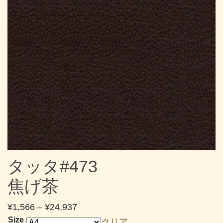
タッタ#473
焦げ茶
価
¥
1,566
–
¥
24,937
格
Size
クリア