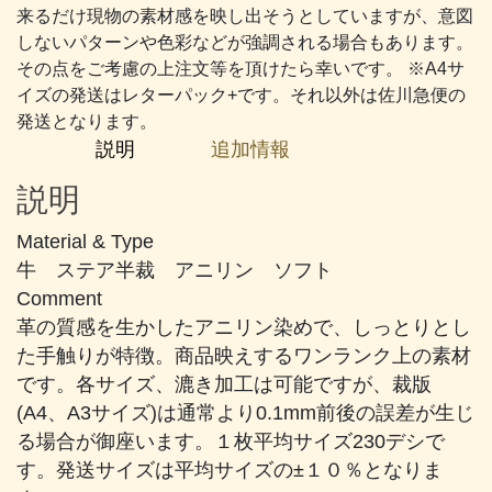
げ
来るだけ現物の素材感を映し出そうとしていますが、意図
茶
しないパターンや色彩などが強調される場合もあります。
個
その点をご考慮の上注文等を頂けたら幸いです。 ※A4サ
イズの発送はレターパック+です。それ以外は佐川急便の
発送となります。
説明
追加情報
説明
Material & Type
牛 ステア半裁 アニリン ソフト
Comment
革の質感を生かしたアニリン染めで、しっとりとし
た手触りが特徴。商品映えするワンランク上の素材
です。各サイズ、漉き加工は可能ですが、裁版
(A4、A3サイズ)は通常より0.1mm前後の誤差が生じ
る場合が御座います。１枚平均サイズ230デシで
す。発送サイズは平均サイズの±１０％となりま