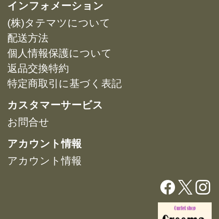
複
複
インフォメーション
プ
プ
数
数
シ
シ
(株)タテマツについて
の
の
ョ
ョ
バ
バ
配送方法
ン
ン
リ
リ
は
は
個人情報保護について
エ
エ
商
商
返品交換特約
ー
ー
品
品
特定商取引に基づく表記
シ
シ
ペ
ペ
ョ
ョ
ー
ー
カスタマーサービス
ン
ン
ジ
ジ
が
が
お問合せ
か
か
あ
あ
ら
ら
アカウント情報
り
り
選
選
ま
ま
択
択
アカウント情報
す。
す。
で
で
オ
オ
き
き
プ
プ
ま
ま
シ
シ
す
す
ョ
ョ