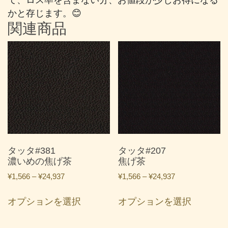
かと存じます。😊
関連商品
タッタ#381
タッタ#207
濃いめの焦げ茶
焦げ茶
価
価
¥
1,566
–
¥
24,937
¥
1,566
–
¥
24,937
格
格
こ
こ
帯:
帯:
オプションを選択
オプションを選択
の
の
¥1,566
¥1,566
商
商
–
–