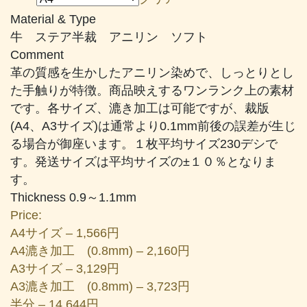
帯:
Material & Type
¥1,566
牛 ステア半裁 アニリン ソフト
–
Comment
¥24,937
革の質感を生かしたアニリン染めで、しっとりとし
た手触りが特徴。商品映えするワンランク上の素材
です。各サイズ、漉き加工は可能ですが、裁版
(A4、A3サイズ)は通常より0.1mm前後の誤差が生じ
る場合が御座います。１枚平均サイズ230デシで
す。発送サイズは平均サイズの±１０％となりま
す。
Thickness 0.9～1.1mm
Price:
A4サイズ – 1,566円
A4漉き加工 (0.8mm) – 2,160円
A3サイズ – 3,129円
A3漉き加工 (0.8mm) – 3,723円
半分 – 14,644円