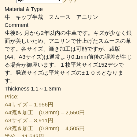
帯:
Material & Type
¥1,956
牛 キップ半裁 スムース アニリン
–
Comment
¥20,119
生後6ヶ月から2年以内の牛革です。キズが少なく銀
面が美しいため、アニリンで仕上げたスムースの革
です。各サイズ、漉き加工は可能ですが、裁版
(A4、A3サイズ)は通常より0.1mm前後の誤差が生じ
る場合が御座います。１枚平均サイズ152デシで
す。発送サイズは平均サイズの±１０％となりま
す。
Thickness 1.1～1.3mm
Price:
A4サイズ – 1,956円
A4漉き加工 (0.8mm) – 2,550円
A3サイズ – 3,911円
A3漉き加工 (0.8mm) – 4,505円
半分 – 11,643円