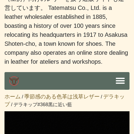
営しています。 Tatematsu Co., Ltd. is a
leather wholesaler established in 1885,
boasting a history of over 100 years since
relocating its headquarters in 1917 to Asakusa
Shoten-cho, a town known for shoes. The
company also operates an online store dealing
in leather for ateliers and workshops.
ホーム
季節感のある色革は浅草レザー
デラキッ
/
/
プ
/ デラキップ#368黒に近い藍