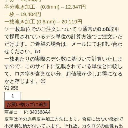
半分漉き加工 (0.8mm) – 12,347円
一枚 – 19,404円
一枚漉き加工 (0.8mm) – 20,119円
✨ 一枚単位でのご注文について ✨通常のBtoB取引
で採用されているデシ単位の計算方法でご注文いた
だけます。ご希望の場合は、メールにてお問い合わ
せください。📧
一枚あたりの実際のデシ数に基づいて計算いたしま
すので、このサイトに記載されている単位と比較し
て、ロス率を含まない分、お値段が少しお得になる
かと存じます。😊
¥
1,956
デ
ラ
お買い物カゴに追加
キ
商品コード:
340368A4
ッ
皮革はその原料皮や加工方法により、合皮にはない微妙で
プ
不規則な柄が付いています。それ故、カタログの画像も出