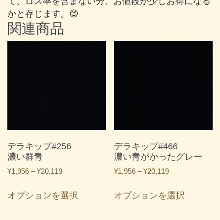
て、ロス率を含まない分、お値段が少しお得になる
かと存じます。😊
関連商品
デラキップ#256
デラキップ#466
濃い群青
濃い青がかったグレー
価
価
¥
1,956
–
¥
20,119
¥
1,956
–
¥
20,119
格
格
こ
こ
帯:
帯:
オプションを選択
オプションを選択
の
の
¥1,956
¥1,956
商
商
–
–