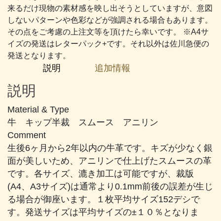
#368
来るだけ現物の素材感を映し出そうとしていますが、意図
黒
しないパターンや色彩などが強調される場合もあります。
に
その点をご考慮の上注文等を頂けたら幸いです。 ※A4サ
近
イズの発送はレターパック+です。それ以外は佐川急便の
い
発送となります。
藍
説明
追加情報
個
説明
Material & Type
牛 キップ半裁 スムース アニリン
Comment
生後6ヶ月から2年以内の牛革です。キズが少なく銀
面が美しいため、アニリンで仕上げたスムースの革
です。各サイズ、漉き加工は可能ですが、裁版
(A4、A3サイズ)は通常より0.1mm前後の誤差が生じ
る場合が御座います。１枚平均サイズ152デシで
す。発送サイズは平均サイズの±１０％となりま