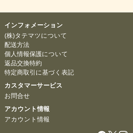
品
品
¥20,119
¥20,119
に
に
は
は
複
複
インフォメーション
数
数
(株)タテマツについて
の
の
バ
バ
配送方法
リ
リ
個人情報保護について
エ
エ
返品交換特約
ー
ー
特定商取引に基づく表記
シ
シ
ョ
ョ
カスタマーサービス
ン
ン
が
が
お問合せ
あ
あ
アカウント情報
り
り
ま
ま
アカウント情報
す。
す。
オ
オ