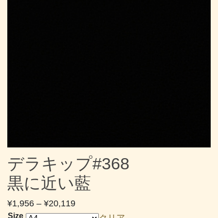
デラキップ#368
黒に近い藍
価
¥
1,956
–
¥
20,119
格
Size
クリア