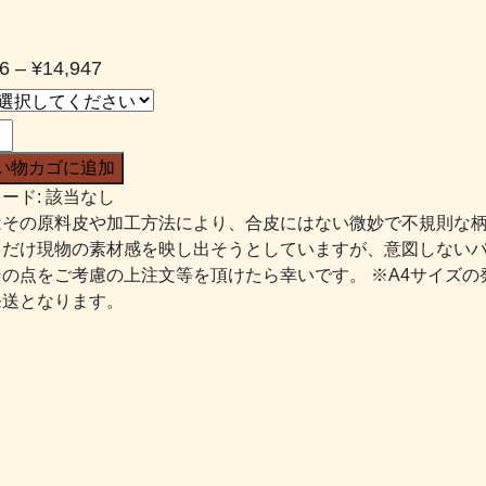
価
6
–
¥
14,947
格
帯:
¥1,606
い物カゴに追加
–
ード:
該当なし
¥14,947
はその原料皮や加工方法により、合皮にはない微妙で不規則な
るだけ現物の素材感を映し出そうとしていますが、意図しない
その点をご考慮の上注文等を頂けたら幸いです。 ※A4サイズの
発送となります。