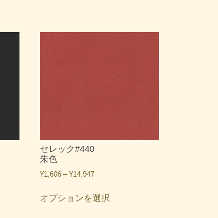
セレック#440
朱色
価
¥
1,606
–
¥
14,947
格
こ
帯:
オプションを選択
の
¥1,606
商
–