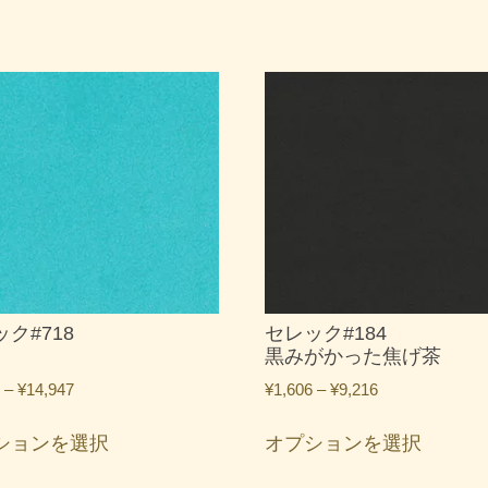
ク#718
セレック#184
黒みがかった焦げ茶
価
価
–
¥
14,947
¥
1,606
–
¥
9,216
格
格
こ
こ
帯:
帯:
ションを選択
オプションを選択
の
の
¥1,606
¥1,606
商
商
–
–