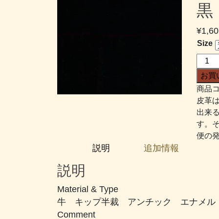
黒
¥
1,60
Size
セ
レ
お買
ッ
商品コ
ク
皮革
#001
出来
黒
す。
個
便の
説明
追加情報
説明
Material & Type
牛 キップ半裁 アンチック エナメル
Comment