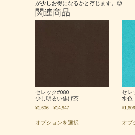
が少しお得になるかと存じます。😊
関連商品
セレック#080
セレッ
少し明るい焦げ茶
水色
価
¥
1,606
–
¥
14,947
¥
1,606
格
こ
帯:
オプションを選択
オプ
の
¥1,606
商
–