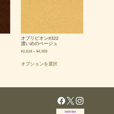
オブリビオン#322
濃いめのベージュ
価
¥
2,634
–
¥
4,989
格
こ
帯:
オプションを選択
の
¥2,634
商
–
品
¥4,989
に
は
複
数
の
バ