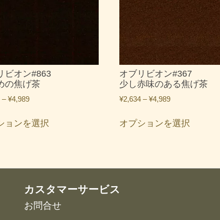
リビオン#863
オブリビオン#367
めの焦げ茶
少し赤味のある焦げ茶
価
価
–
¥
4,989
¥
2,634
–
¥
4,989
格
格
こ
こ
帯:
帯:
ションを選択
オプションを選択
の
の
¥2,634
¥2,634
商
商
–
–
品
品
¥4,989
¥4,989
に
に
は
は
複
複
カスタマーサービス
数
数
お問合せ
の
の
バ
バ