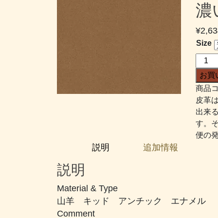
濃
¥
2,63
Size
オ
ブ
お買
リ
商品コ
ビ
皮革
オ
出来
ン
す。
#319
便の
濃
説明
追加情報
い
め
説明
の
肌
Material & Type
色
山羊 キッド アンチック エナメル
個
Comment