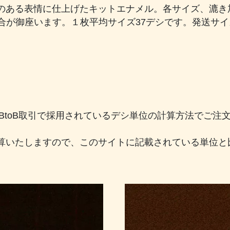
ある表情に仕上げたキットエナメル。各サイズ、漉き加工
場合が御座います。１枚平均サイズ37デシです。発送サ
のBtoB取引で採用されているデシ単位の計算方法でご
算いたしますので、このサイトに記載されている単位と