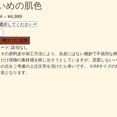
いめの肌色
価
4
–
¥
4,989
格
帯:
¥2,634
い物カゴに追加
–
ード:
該当なし
¥4,989
はその原料皮や加工方法により、合皮にはない微妙で不規則な
るだけ現物の素材感を映し出そうとしていますが、意図しない
その点をご考慮の上注文等を頂けたら幸いです。 ※A4サイズの
発送となります。