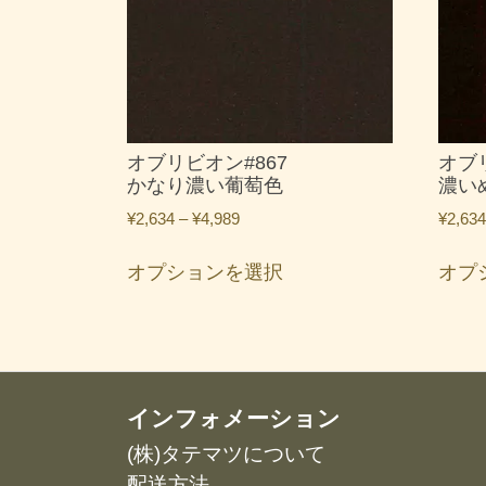
オブリビオン#867
オブ
かなり濃い葡萄色
濃い
価
¥
2,634
–
¥
4,989
¥
2,634
格
こ
帯:
オプションを選択
オプ
の
¥2,634
商
–
品
¥4,989
に
は
複
インフォメーション
数
(株)タテマツについて
の
配送方法
バ