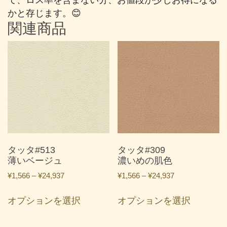
かと存じます。😊
関連商品
タッタ#513
タッタ#309
薄いベージュ
濃いめの肌色
価
価
¥
1,566
–
¥
24,937
¥
1,566
–
¥
24,937
格
格
こ
こ
帯:
帯:
オプションを選択
オプションを選択
の
の
¥1,566
¥1,566
商
商
–
–