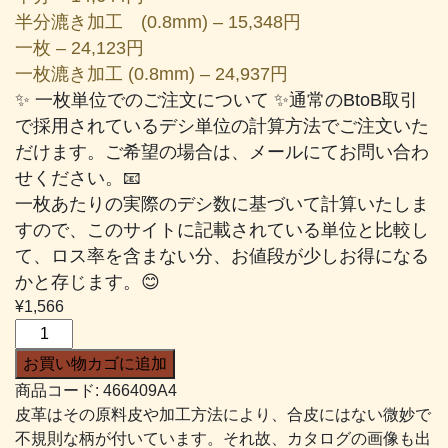
半分漉き加工 (0.8mm) – 15,348円
一枚 – 24,123円
一枚漉き加工 (0.8mm) – 24,937円
✨ 一枚単位でのご注文について ✨通常のBtoB取引
で採用されているデシ単位の計算方法でご注文いた
だけます。ご希望の場合は、メールにてお問い合わ
せください。📧
一枚あたりの実際のデシ数に基づいて計算いたしま
すので、このサイトに記載されている単位と比較し
て、ロス率を含まない分、お値段が少しお得になる
かと存じます。😊
¥
1,566
タ
ッ
お買い物カゴに追加
タ
商品コード:
466409A4
#409
皮革はその原料皮や加工方法により、合皮にはない微妙で
薄
不規則な柄が付いています。それ故、カタログの画像も出