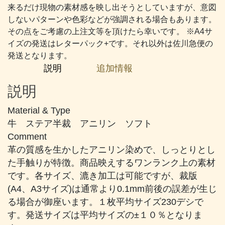
め
来るだけ現物の素材感を映し出そうとしていますが、意図
の
しないパターンや色彩などが強調される場合もあります。
ピ
その点をご考慮の上注文等を頂けたら幸いです。 ※A4サ
ン
イズの発送はレターパック+です。それ以外は佐川急便の
ク
発送となります。
が
説明
追加情報
か
っ
説明
た
グ
Material & Type
レ
牛 ステア半裁 アニリン ソフト
ー
Comment
個
革の質感を生かしたアニリン染めで、しっとりとし
た手触りが特徴。商品映えするワンランク上の素材
です。各サイズ、漉き加工は可能ですが、裁版
(A4、A3サイズ)は通常より0.1mm前後の誤差が生じ
る場合が御座います。１枚平均サイズ230デシで
す。発送サイズは平均サイズの±１０％となりま