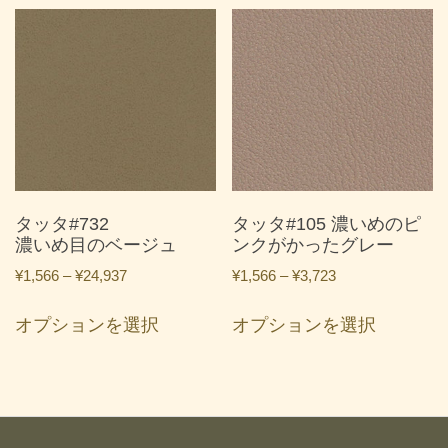
品
品
¥24,937
¥24,937
に
に
は
は
複
複
数
数
の
の
バ
バ
リ
リ
エ
エ
ー
ー
タッタ#732
タッタ#105 濃いめのピ
シ
シ
濃いめ目のベージュ
ンクがかったグレー
ョ
ョ
価
価
¥
1,566
–
¥
24,937
¥
1,566
–
¥
3,723
ン
ン
格
格
こ
こ
が
が
帯:
帯:
オプションを選択
オプションを選択
の
の
あ
あ
¥1,566
¥1,566
商
商
り
り
–
–
品
品
ま
ま
¥24,937
¥3,723
に
に
す。
す。
は
は
オ
オ