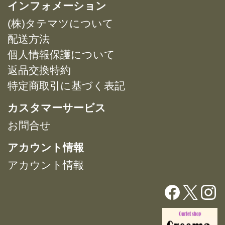
複
複
インフォメーション
プ
プ
数
数
シ
シ
(株)タテマツについて
の
の
ョ
ョ
バ
バ
配送方法
ン
ン
リ
リ
は
は
個人情報保護について
エ
エ
商
商
返品交換特約
ー
ー
品
品
特定商取引に基づく表記
シ
シ
ペ
ペ
ョ
ョ
ー
ー
カスタマーサービス
ン
ン
ジ
ジ
が
が
お問合せ
か
か
あ
あ
ら
ら
アカウント情報
り
り
選
選
ま
ま
択
択
アカウント情報
す。
す。
で
で
オ
オ
き
き
プ
プ
ま
ま
シ
シ
す
す
ョ
ョ