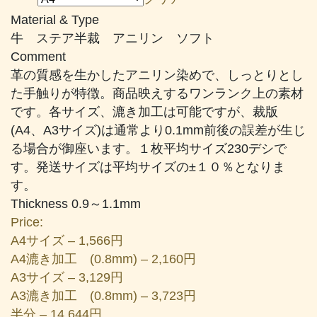
帯:
Material & Type
¥1,566
牛 ステア半裁 アニリン ソフト
–
Comment
¥24,937
革の質感を生かしたアニリン染めで、しっとりとし
た手触りが特徴。商品映えするワンランク上の素材
です。各サイズ、漉き加工は可能ですが、裁版
(A4、A3サイズ)は通常より0.1mm前後の誤差が生じ
る場合が御座います。１枚平均サイズ230デシで
す。発送サイズは平均サイズの±１０％となりま
す。
Thickness 0.9～1.1mm
Price:
A4サイズ – 1,566円
A4漉き加工 (0.8mm) – 2,160円
A3サイズ – 3,129円
A3漉き加工 (0.8mm) – 3,723円
半分 – 14,644円