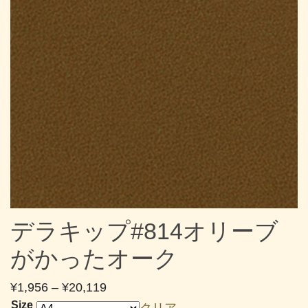
デラキップ#814オリーブ
がかったオーク
価
¥
1,956
–
¥
20,119
格
Size
クリア