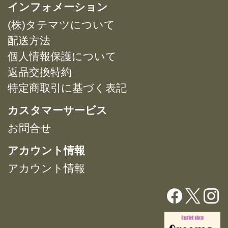
複
インフォメーション
プ
プ
数
シ
シ
(株)タテマツについて
の
ョ
ョ
バ
配送方法
ン
ン
リ
は
は
個人情報保護について
エ
商
商
返品交換特約
ー
品
品
特定商取引に基づく表記
シ
ペ
ペ
ョ
ー
ー
カスタマーサービス
ン
ジ
ジ
が
お問合せ
か
か
あ
ら
ら
アカウント情報
り
選
選
ま
択
択
アカウント情報
す。
で
で
オ
き
き
プ
ま
ま
シ
す
す
ョ