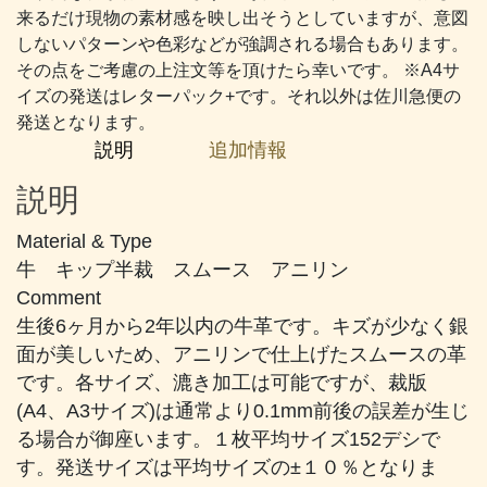
#814
来るだけ現物の素材感を映し出そうとしていますが、意図
オ
しないパターンや色彩などが強調される場合もあります。
リ
その点をご考慮の上注文等を頂けたら幸いです。 ※A4サ
ー
イズの発送はレターパック+です。それ以外は佐川急便の
ブ
発送となります。
が
説明
追加情報
か
っ
説明
た
オ
Material & Type
ー
牛 キップ半裁 スムース アニリン
ク
Comment
個
生後6ヶ月から2年以内の牛革です。キズが少なく銀
面が美しいため、アニリンで仕上げたスムースの革
です。各サイズ、漉き加工は可能ですが、裁版
(A4、A3サイズ)は通常より0.1mm前後の誤差が生じ
る場合が御座います。１枚平均サイズ152デシで
す。発送サイズは平均サイズの±１０％となりま