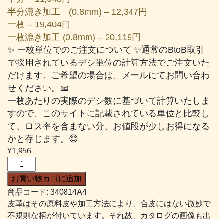
半分漉き加工 (0.8mm) – 12,347円
一枚 – 19,404円
一枚漉き加工 (0.8mm) – 20,119円
✨ 一枚単位でのご注文について ✨通常のBtoB取引
で採用されているデシ単位の計算方法でご注文いた
だけます。ご希望の場合は、メールにてお問い合わ
せください。📧
一枚あたりの実際のデシ数に基づいて計算いたしま
すので、このサイトに記載されている単位と比較し
て、ロス率を含まない分、お値段が少しお得になる
かと存じます。😊
¥
1,956
デ
ラ
お買い物カゴに追加
キ
商品コード:
340814A4
ッ
皮革はその原料皮や加工方法により、合皮にはない微妙で
プ
不規則な柄が付いています。それ故、カタログの画像も出