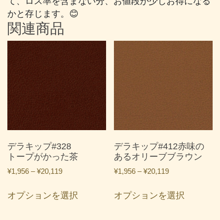
て、ロス率を含まない分、お値段が少しお得になる
かと存じます。😊
関連商品
デラキップ#328
デラキップ#412赤味の
トープがかった茶
あるオリーブブラウン
価
価
¥
1,956
–
¥
20,119
¥
1,956
–
¥
20,119
格
格
こ
こ
帯:
帯:
オプションを選択
オプションを選択
の
の
¥1,956
¥1,956
商
商
–
–