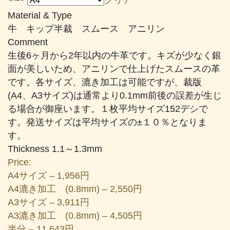
帯:
Material & Type
¥1,956
牛 キップ半裁 スムース アニリン
–
Comment
¥20,119
生後6ヶ月から2年以内の牛革です。キズが少なく銀
面が美しいため、アニリンで仕上げたスムースの革
です。各サイズ、漉き加工は可能ですが、裁版
(A4、A3サイズ)は通常より0.1mm前後の誤差が生じ
る場合が御座います。１枚平均サイズ152デシで
す。発送サイズは平均サイズの±１０％となりま
す。
Thickness 1.1～1.3mm
Price:
A4サイズ – 1,956円
A4漉き加工 (0.8mm) – 2,550円
A3サイズ – 3,911円
A3漉き加工 (0.8mm) – 4,505円
半分 – 11,643円