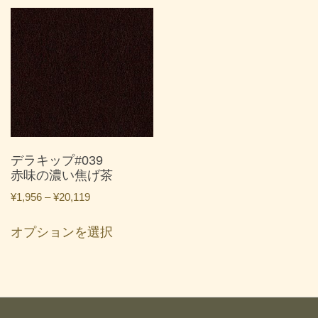
品
品
¥20,119
¥20,119
に
に
は
は
複
複
数
数
の
の
バ
バ
リ
リ
エ
エ
ー
ー
デラキップ#039
シ
シ
赤味の濃い焦げ茶
ョ
ョ
価
¥
1,956
–
¥
20,119
ン
ン
格
こ
が
が
帯:
オプションを選択
の
あ
あ
¥1,956
商
り
り
–
品
ま
ま
¥20,119
に
す。
す。
は
オ
オ