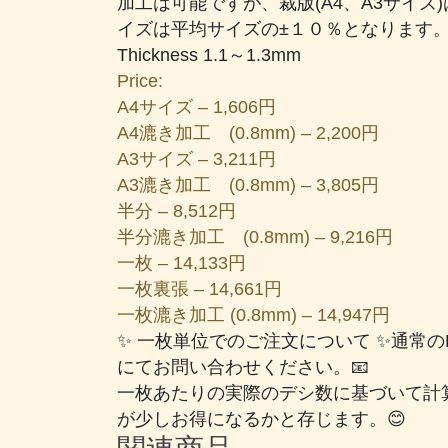
加工は可能ですが、裁版(A4、A3サイズ
ン
イズは平均サイズの±１０％となります
個
Thickness 1.1～1.3mm
Price:
A4サイズ – 1,606円
A4漉き加工 (0.8mm) – 2,200円
A3サイズ – 3,211円
A3漉き加工 (0.8mm) – 3,805円
半分 – 8,512円
半分漉き加工 (0.8mm) – 9,216円
一枚 – 14,133円
一枚裏張 – 14,661円
一枚漉き加工 (0.8mm) – 14,947円
✨ 一枚単位でのご注文について ✨通常
にてお問い合わせください。📧
一枚あたりの実際のデシ数に基づいて計
が少しお得になるかと存じます。😊