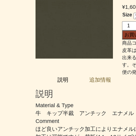
¥
1,60
Size
セ
レ
お買
ッ
商品コ
ク
皮革
#359
出来
濃
す。
い
便の
め
説明
追加情報
の
オ
説明
リ
ー
Material & Type
ブ
牛 キップ半裁 アンチック エナメル
ブ
Comment
ラ
ほど良いアンチック加工によりエナメル
ウ