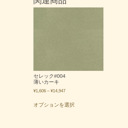
関連商品
セレック#004
薄いカーキ
価
¥
1,606
–
¥
14,947
格
こ
帯:
オプションを選択
の
¥1,606
商
–
品
¥14,947
に