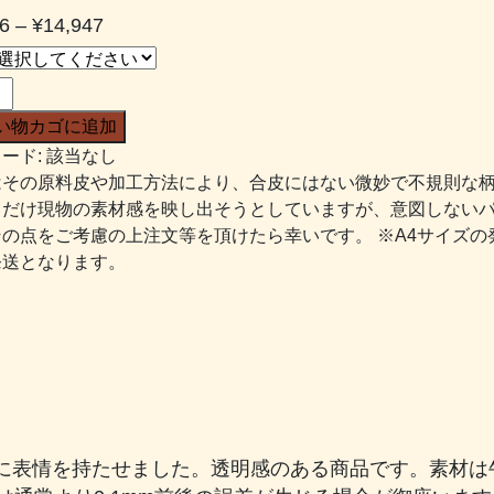
価
6
–
¥
14,947
格
帯:
¥1,606
い物カゴに追加
–
ード:
該当なし
¥14,947
はその原料皮や加工方法により、合皮にはない微妙で不規則な
るだけ現物の素材感を映し出そうとしていますが、意図しない
その点をご考慮の上注文等を頂けたら幸いです。 ※A4サイズの
発送となります。
に表情を持たせました。透明感のある商品です。素材は