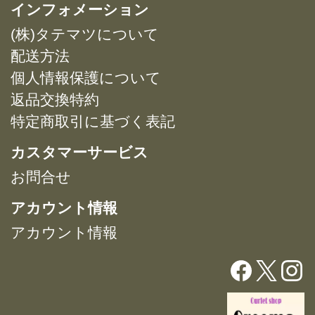
複
複
インフォメーション
プ
プ
数
数
シ
シ
(株)タテマツについて
の
の
ョ
ョ
バ
バ
配送方法
ン
ン
リ
リ
は
は
個人情報保護について
エ
エ
商
商
返品交換特約
ー
ー
品
品
特定商取引に基づく表記
シ
シ
ペ
ペ
ョ
ョ
ー
ー
カスタマーサービス
ン
ン
ジ
ジ
が
が
お問合せ
か
か
あ
あ
ら
ら
アカウント情報
り
り
選
選
ま
ま
択
択
アカウント情報
す。
す。
で
で
オ
オ
き
き
プ
プ
ま
ま
シ
シ
す
す
ョ
ョ