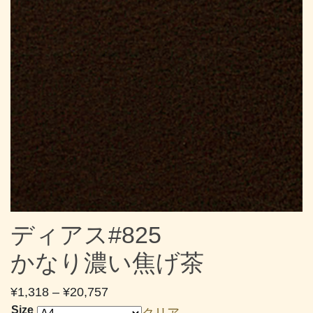
ディアス#825
かなり濃い焦げ茶
価
¥
1,318
–
¥
20,757
格
Size
クリア