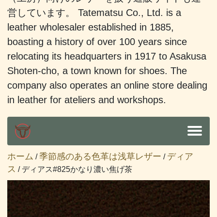
営しています。 Tatematsu Co., Ltd. is a
leather wholesaler established in 1885,
boasting a history of over 100 years since
relocating its headquarters in 1917 to Asakusa
Shoten-cho, a town known for shoes. The
company also operates an online store dealing
in leather for ateliers and workshops.
ホーム
季節感のある色革は浅草レザー
ディア
/
/
ス
/ ディアス#825かなり濃い焦げ茶