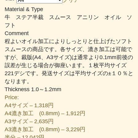
帯:
Material & Type
¥1,318
牛 ステア半裁 スムース アニリン オイル ソ
–
フト
¥20,757
Comment
程よいオイル加工によりしっとりと仕上げたソフト
スムースの商品です。各サイズ、漉き加工は可能で
すが、裁版(A4、A3サイズ)は通常より0.1mm前後の
誤差が生じる場合が御座います。１枚平均サイズ
221デシです。発送サイズは平均サイズの±１０％と
なります。
Thickness 1.0～1.2mm
Price:
A4サイズ – 1,318円
A4漉き加工 (0.8mm) – 1,912円
A3サイズ – 2,635円
A3漉き加工 (0.8mm) – 3,229円
半分 – 12,042円