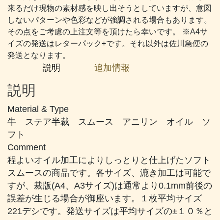
か
来るだけ現物の素材感を映し出そうとしていますが、意図
な
しないパターンや色彩などが強調される場合もあります。
り
その点をご考慮の上注文等を頂けたら幸いです。 ※A4サ
濃
イズの発送はレターパック+です。それ以外は佐川急便の
い
発送となります。
焦
説明
追加情報
げ
茶
説明
個
Material & Type
牛 ステア半裁 スムース アニリン オイル ソ
フト
Comment
程よいオイル加工によりしっとりと仕上げたソフト
スムースの商品です。各サイズ、漉き加工は可能で
すが、裁版(A4、A3サイズ)は通常より0.1mm前後の
誤差が生じる場合が御座います。１枚平均サイズ
221デシです。発送サイズは平均サイズの±１０％と