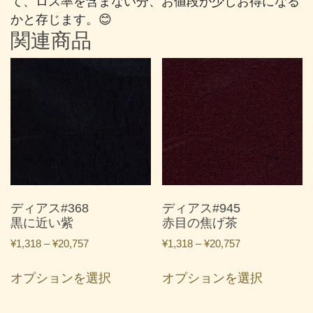
て、ロス率を含まない分、お値段が少しお得になる
かと存じます。😊
関連商品
ディアス#368
ディアス#945
黒に近い紫
赤目の焦げ茶
価
価
¥
1,318
–
¥
20,757
¥
1,318
–
¥
20,757
格
格
こ
こ
帯:
帯:
オプションを選択
オプションを選択
の
の
¥1,318
¥1,318
商
商
–
–