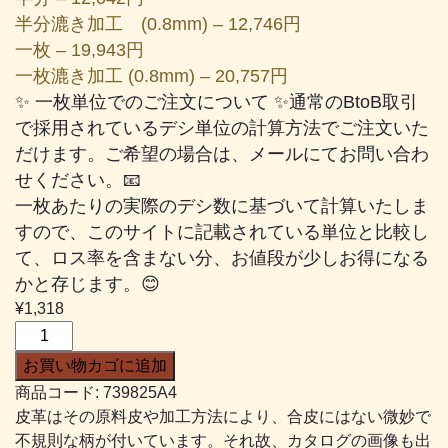
半分漉き加工 (0.8mm) – 12,746円
一枚 – 19,943円
一枚漉き加工 (0.8mm) – 20,757円
✨ 一枚単位でのご注文について ✨通常のBtoB取引
で採用されているデシ単位の計算方法でご注文いた
だけます。ご希望の場合は、メールにてお問い合わ
せください。📧
一枚あたりの実際のデシ数に基づいて計算いたしま
すので、このサイトに記載されている単位と比較し
て、ロス率を含まない分、お値段が少しお得になる
かと存じます。😊
¥
1,318
デ
ィ
お買い物カゴに追加
ア
商品コード:
739825A4
ス
皮革はその原料皮や加工方法により、合皮にはない微妙で
#825
不規則な柄が付いています。それ故、カタログの画像も出