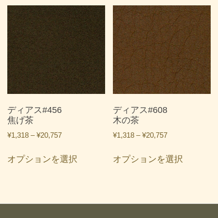
品
品
¥20,757
¥20,757
に
に
は
は
複
複
数
数
の
の
バ
バ
リ
リ
エ
エ
ー
ー
ディアス#456
ディアス#608
シ
シ
焦げ茶
木の茶
ョ
ョ
価
価
¥
1,318
–
¥
20,757
¥
1,318
–
¥
20,757
ン
ン
格
格
こ
こ
が
が
帯:
帯:
オプションを選択
オプションを選択
の
の
あ
あ
¥1,318
¥1,318
商
商
り
り
–
–
品
品
ま
ま
¥20,757
¥20,757
に
に
す。
す。
は
は
オ
オ