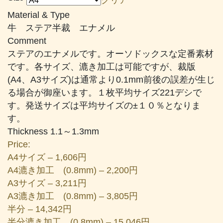
帯:
Material & Type
¥1,606
牛 ステア半裁 エナメル
–
Comment
¥3,805
ステアのエナメルです。オーソドックスな定番素材
です。各サイズ、漉き加工は可能ですが、裁版
(A4、A3サイズ)は通常より0.1mm前後の誤差が生じ
る場合が御座います。１枚平均サイズ221デシで
す。発送サイズは平均サイズの±１０％となりま
す。
Thickness 1.1～1.3mm
Price:
A4サイズ – 1,606円
A4漉き加工 (0.8mm) – 2,200円
A3サイズ – 3,211円
A3漉き加工 (0.8mm) – 3,805円
半分 – 14,342円
半分漉き加工 (0.8mm) – 15,046円