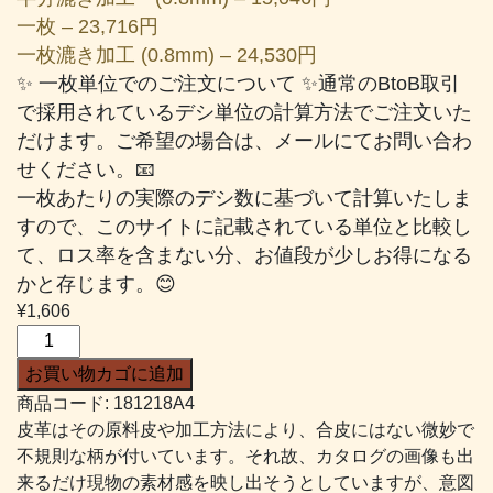
一枚 – 23,716円
一枚漉き加工 (0.8mm) – 24,530円
✨ 一枚単位でのご注文について ✨通常のBtoB取引
で採用されているデシ単位の計算方法でご注文いた
だけます。ご希望の場合は、メールにてお問い合わ
せください。📧
一枚あたりの実際のデシ数に基づいて計算いたしま
すので、このサイトに記載されている単位と比較し
て、ロス率を含まない分、お値段が少しお得になる
かと存じます。😊
¥
1,606
エ
ナ
お買い物カゴに追加
メ
商品コード:
181218A4
ル
皮革はその原料皮や加工方法により、合皮にはない微妙で
#218
不規則な柄が付いています。それ故、カタログの画像も出
濃
来るだけ現物の素材感を映し出そうとしていますが、意図