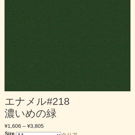
エナメル#218
濃いめの緑
価
¥
1,606
–
¥
3,805
格
Size
クリア