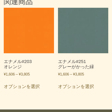
関連商品
エナメル#203
エナメル#251
オレンジ
グレーがかった緑
価
価
¥
1,606
–
¥
3,805
¥
1,606
–
¥
3,805
格
格
こ
こ
帯:
帯:
オプションを選択
オプションを選択
の
の
¥1,606
¥1,606
商
商
–
–
品
品
¥3,805
¥3,805
に
に
は
は