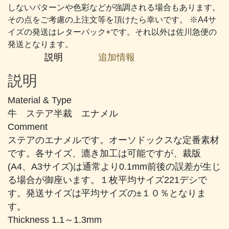
い
しないパターンや色彩などが強調される場合もあります。
め
その点をご考慮の上注文等を頂けたら幸いです。 ※A4サ
の
イズの発送はレターパック+です。それ以外は佐川急便の
緑
発送となります。
個
説明
追加情報
説明
Material & Type
牛 ステア半裁 エナメル
Comment
ステアのエナメルです。オーソドックスな定番素材
です。各サイズ、漉き加工は可能ですが、裁版
(A4、A3サイズ)は通常より0.1mm前後の誤差が生じ
る場合が御座います。１枚平均サイズ221デシで
す。発送サイズは平均サイズの±１０％となりま
す。
Thickness 1.1～1.3mm