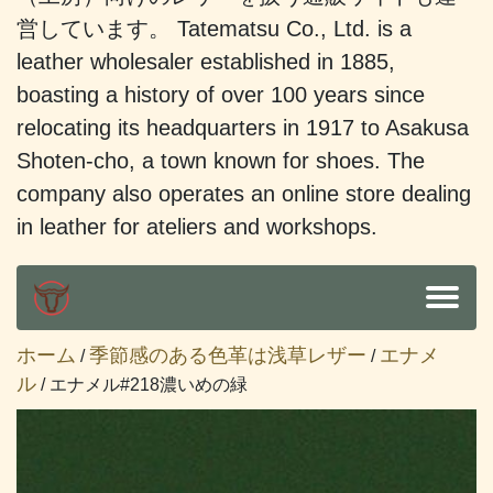
営しています。 Tatematsu Co., Ltd. is a
leather wholesaler established in 1885,
boasting a history of over 100 years since
relocating its headquarters in 1917 to Asakusa
Shoten-cho, a town known for shoes. The
company also operates an online store dealing
in leather for ateliers and workshops.
ホーム
季節感のある色革は浅草レザー
エナメ
/
/
ル
/ エナメル#218濃いめの緑