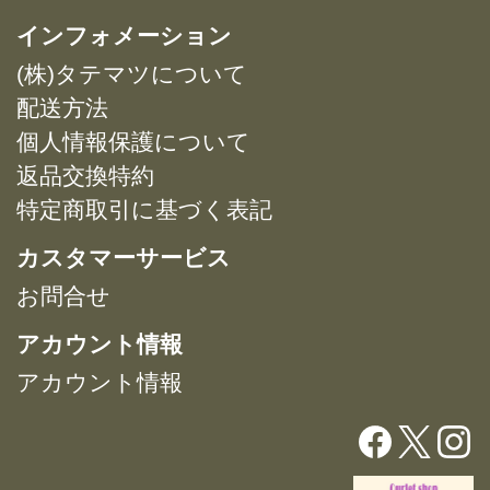
複
複
インフォメーション
数
数
(株)タテマツについて
の
の
バ
バ
配送方法
リ
リ
個人情報保護について
エ
エ
返品交換特約
ー
ー
特定商取引に基づく表記
シ
シ
ョ
ョ
カスタマーサービス
ン
ン
が
が
お問合せ
あ
あ
アカウント情報
り
り
ま
ま
アカウント情報
す。
す。
オ
オ
プ
プ
シ
シ