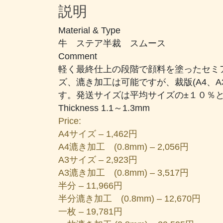
の
説明
蜜
柑
Material & Type
色
牛 ステア半裁 スムース
個
Comment
軽く最終仕上の段階で顔料を塗ったセミ
ズ、漉き加工は可能ですが、裁版(A4、A
す。発送サイズは平均サイズの±１０％
Thickness 1.1～1.3mm
Price:
A4サイズ – 1,462円
A4漉き加工 (0.8mm) – 2,056円
A3サイズ – 2,923円
A3漉き加工 (0.8mm) – 3,517円
半分 – 11,966円
半分漉き加工 (0.8mm) – 12,670円
一枚 – 19,781円