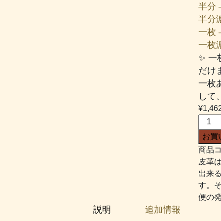
半分 –
半分漉
一枚 –
一枚漉き
✨ 
だけ
一枚
して
¥
1,46
チ
ェ
お買
ル
商品コ
シ
皮革
ー
出来
#913
す。
明
便の
る
説明
追加情報
め