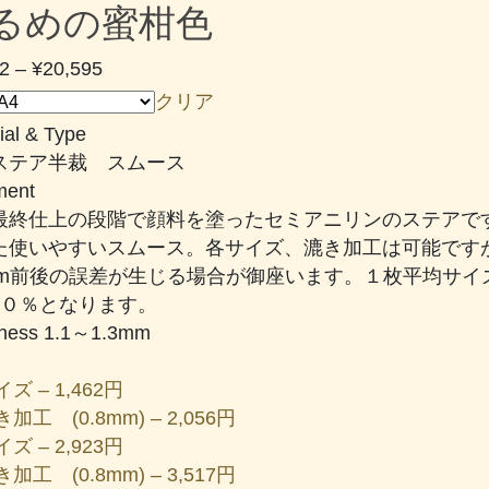
るめの蜜柑色
価
2
–
¥
20,595
格
クリア
帯:
ial & Type
¥1,462
ステア半裁 スムース
–
ent
¥20,595
最終仕上の段階で顔料を塗ったセミアニリンのステアで
た使いやすいスムース。各サイズ、漉き加工は可能ですが、
1mm前後の誤差が生じる場合が御座います。１枚平均サイ
１０％となります。
kness 1.1～1.3mm
ズ – 1,462円
加工 (0.8mm) – 2,056円
ズ – 2,923円
加工 (0.8mm) – 3,517円