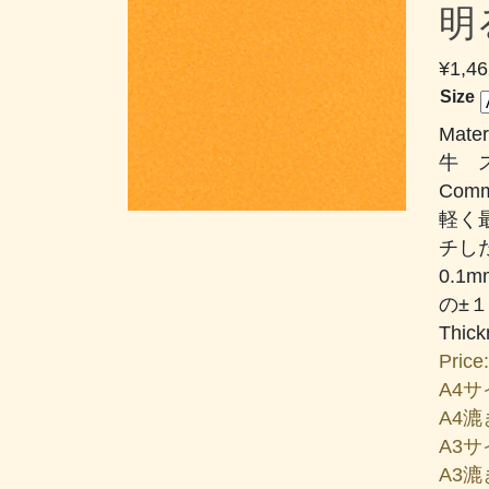
明
¥
1,46
Size
Mater
牛 
Comm
軽く
チし
0.
の±
Thic
Price:
A4サイ
A4漉き
A3サイ
A3漉き