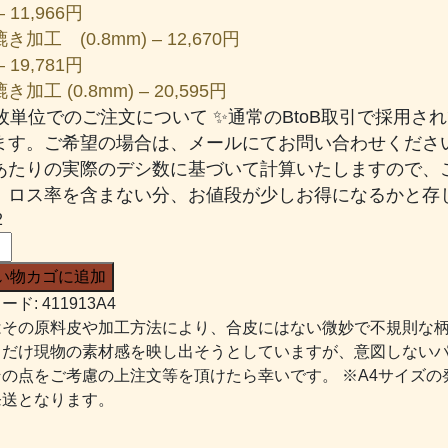
 11,966円
き加工 (0.8mm) – 12,670円
 19,781円
加工 (0.8mm) – 20,595円
一枚単位でのご注文について ✨通常のBtoB取引で採用
ます。ご希望の場合は、メールにてお問い合わせください
あたりの実際のデシ数に基づいて計算いたしますので、
、ロス率を含まない分、お値段が少しお得になるかと存じ
2
い物カゴに追加
ード:
411913A4
はその原料皮や加工方法により、合皮にはない微妙で不規則な
るだけ現物の素材感を映し出そうとしていますが、意図しない
その点をご考慮の上注文等を頂けたら幸いです。 ※A4サイズの
発送となります。