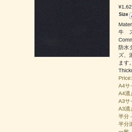
¥
1,62
Size
Mater
牛 
Comm
防水
ズ、
ます
Thic
Price:
A4サイ
A4漉き
A3サイ
A3漉き
半分 –
半分漉
一枚 –