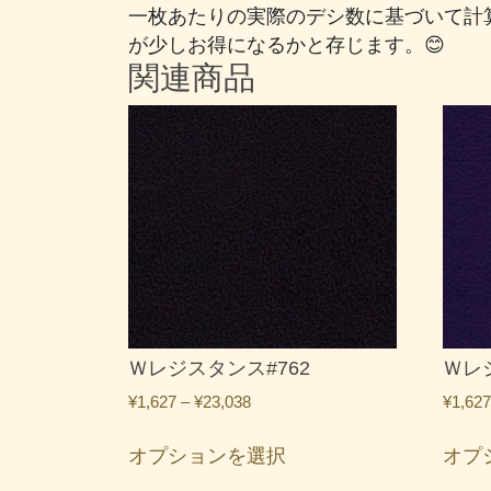
一枚あたりの実際のデシ数に基づいて計
が少しお得になるかと存じます。😊
関連商品
Ｗレジスタンス#762
Ｗレ
価
¥
1,627
–
¥
23,038
¥
1,627
格
こ
帯:
オプションを選択
オプ
の
¥1,627
商