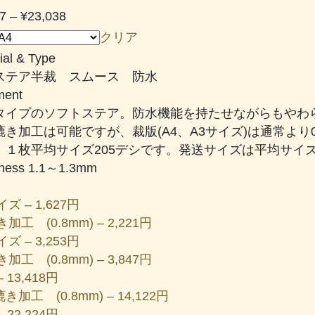
価
7
–
¥
23,038
格
クリア
帯:
ial & Type
¥1,627
ステア半裁 スムース 防水
–
ent
¥23,038
タイプのソフトステア。防水機能を持たせながらもやわ
漉き加工は可能ですが、裁版(A4、A3サイズ)は通常より
。１枚平均サイズ205デシです。発送サイズは平均サイ
kness 1.1～1.3mm
ズ – 1,627円
加工 (0.8mm) – 2,221円
ズ – 3,253円
加工 (0.8mm) – 3,847円
 13,418円
き加工 (0.8mm) – 14,122円
 22,224円