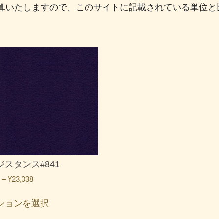
算いたしますので、このサイトに記載されている単位と
ジスタンス#841
価
–
¥
23,038
格
こ
帯:
ションを選択
の
¥1,627
商