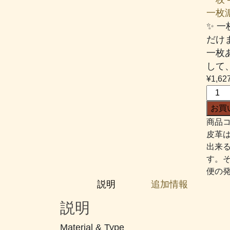
一枚漉き
✨ 
だけ
一枚
して
¥
1,62
Ｗ
レ
お買
ジ
商品コ
ス
皮革
タ
出来
ン
す。
ス
便の
#256
説明
追加情報
個
説明
Material & Type