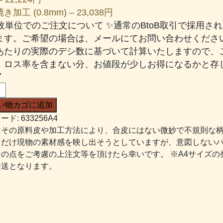
加工 (0.8mm) – 23,038円
一枚単位でのご注文について ✨通常のBtoB取引で採用
ます。ご希望の場合は、メールにてお問い合わせください
あたりの実際のデシ数に基づいて計算いたしますので、
、ロス率を含まない分、お値段が少しお得になるかと存じ
7
い物カゴに追加
ード:
633256A4
はその原料皮や加工方法により、合皮にはない微妙で不規則な
るだけ現物の素材感を映し出そうとしていますが、意図しない
その点をご考慮の上注文等を頂けたら幸いです。 ※A4サイズの
発送となります。