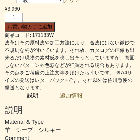
帯:
¥
3,960
¥2,376
Ｓ
–
シ
お買い物カゴに追加
¥4,510
ル
商品コード:
171183W
キ
皮革はその原料皮や加工方法により、合皮にはない微妙で
ー
不規則な柄が付いています。それ故、カタログの画像も出
#183
来るだけ現物の素材感を映し出そうとしていますが、意図
少
しないパターンや色彩などが強調される場合もあります。
し
その点をご考慮の上注文等を頂けたら幸いです。 ※A4サ
紫
イズの発送はレターパック+です。それ以外は佐川急便の
が
発送となります。
か
説明
追加情報
っ
た
説明
ブ
ラ
Material & Type
ウ
羊 シープ シルキー
ン
Comment