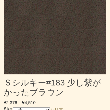
Ｓシルキー#183 少し紫が
かったブラウン
価
¥
2,376
–
¥
4,510
格
Size
クリア