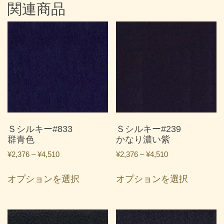
関連商品
Ｓシルキー#833
Ｓシルキー#239
群青色
かなり濃い紫
価
価
¥
2,376
–
¥
4,510
¥
2,376
–
¥
4,510
格
格
こ
こ
帯:
帯:
オプションを選択
オプションを選択
の
の
¥2,376
¥2,376
商
商
–
–
品
品
¥4,510
¥4,510
に
に