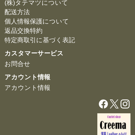
(株)タテマツについて
の
の
ョ
ョ
バ
バ
配送方法
ン
ン
リ
リ
は
は
個人情報保護について
エ
エ
商
商
返品交換特約
ー
ー
品
品
特定商取引に基づく表記
シ
シ
ペ
ペ
ョ
ョ
ー
ー
カスタマーサービス
ン
ン
ジ
ジ
が
が
お問合せ
か
か
あ
あ
ら
ら
アカウント情報
り
り
選
選
ま
ま
択
択
アカウント情報
す。
す。
で
で
オ
オ
き
き
プ
プ
ま
ま
シ
シ
す
す
ョ
ョ
ン
ン
は
は