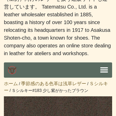
営しています。 Tatematsu Co., Ltd. is a
leather wholesaler established in 1885,
boasting a history of over 100 years since
relocating its headquarters in 1917 to Asakusa
Shoten-cho, a town known for shoes. The
company also operates an online store dealing
in leather for ateliers and workshops.
ホーム
季節感のある色革は浅草レザー
Ｓシルキ
/
/
ー
/ Ｓシルキー#183 少し紫がかったブラウン