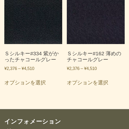
は
は
複
複
数
数
の
の
バ
バ
リ
リ
エ
エ
ー
ー
Ｓシルキー#334 紫がか
Ｓシルキー#162 薄めの
シ
シ
ったチャコールグレー
チャコールグレー
ョ
ョ
価
価
¥
2,376
–
¥
4,510
¥
2,376
–
¥
4,510
ン
ン
格
格
こ
こ
が
が
帯:
帯:
オプションを選択
オプションを選択
の
の
あ
あ
¥2,376
¥2,376
商
商
り
り
–
–
品
品
ま
ま
¥4,510
¥4,510
に
に
す。
す。
は
は
オ
オ
複
複
インフォメーション
プ
プ
数
数
シ
シ