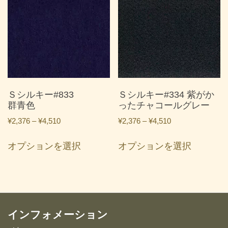
は
は
複
複
数
数
の
の
バ
バ
リ
リ
エ
エ
ー
ー
Ｓシルキー#833
Ｓシルキー#334 紫がか
シ
シ
群青色
ったチャコールグレー
ョ
ョ
価
価
¥
2,376
–
¥
4,510
¥
2,376
–
¥
4,510
ン
ン
格
格
こ
こ
が
が
帯:
帯:
オプションを選択
オプションを選択
の
の
あ
あ
¥2,376
¥2,376
商
商
り
り
–
–
品
品
ま
ま
¥4,510
¥4,510
に
に
す。
す。
は
は
オ
オ
複
複
インフォメーション
プ
プ
数
数
シ
シ