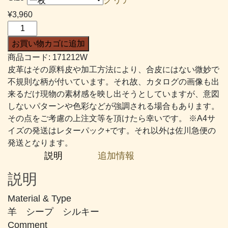
帯:
¥
3,960
¥2,376
Ｓ
–
シ
お買い物カゴに追加
¥4,510
ル
商品コード:
171212W
キ
皮革はその原料皮や加工方法により、合皮にはない微妙で
ー
不規則な柄が付いています。それ故、カタログの画像も出
#212
来るだけ現物の素材感を映し出そうとしていますが、意図
ト
しないパターンや色彩などが強調される場合もあります。
ー
その点をご考慮の上注文等を頂けたら幸いです。 ※A4サ
プ
イズの発送はレターパック+です。それ以外は佐川急便の
個
発送となります。
説明
追加情報
説明
Material & Type
羊 シープ シルキー
Comment