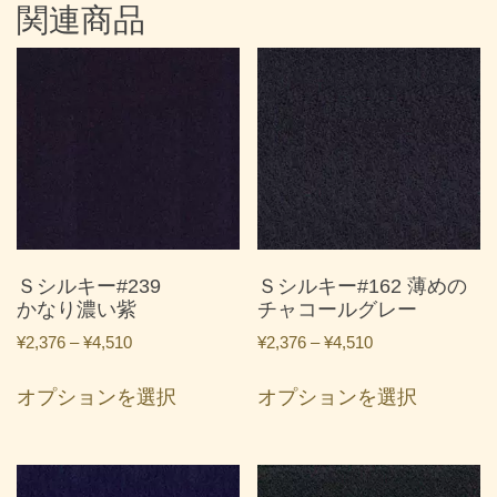
関連商品
Ｓシルキー#239
Ｓシルキー#162 薄めの
かなり濃い紫
チャコールグレー
価
価
¥
2,376
–
¥
4,510
¥
2,376
–
¥
4,510
格
格
こ
こ
帯:
帯:
オプションを選択
オプションを選択
の
の
¥2,376
¥2,376
商
商
–
–
品
品
¥4,510
¥4,510
に
に