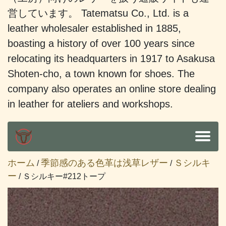
営しています。 Tatematsu Co., Ltd. is a
leather wholesaler established in 1885,
boasting a history of over 100 years since
relocating its headquarters in 1917 to Asakusa
Shoten-cho, a town known for shoes. The
company also operates an online store dealing
in leather for ateliers and workshops.
ホーム
季節感のある色革は浅草レザー
Ｓシルキ
/
/
ー
/ Ｓシルキー#212トープ