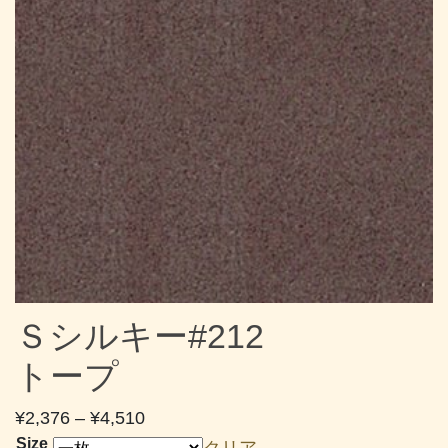
Ｓシルキー#212
トープ
価
¥
2,376
–
¥
4,510
格
Size
クリア