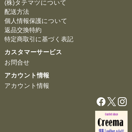
(株)タテマツについて
の
の
ョ
ョ
バ
バ
配送方法
ン
ン
リ
リ
は
は
個人情報保護について
エ
エ
商
商
返品交換特約
ー
ー
品
品
特定商取引に基づく表記
シ
シ
ペ
ペ
ョ
ョ
ー
ー
カスタマーサービス
ン
ン
ジ
ジ
が
が
お問合せ
か
か
あ
あ
ら
ら
アカウント情報
り
り
選
選
ま
ま
択
択
アカウント情報
す。
す。
で
で
オ
オ
き
き
プ
プ
ま
ま
シ
シ
す
す
ョ
ョ
ン
ン
は
は