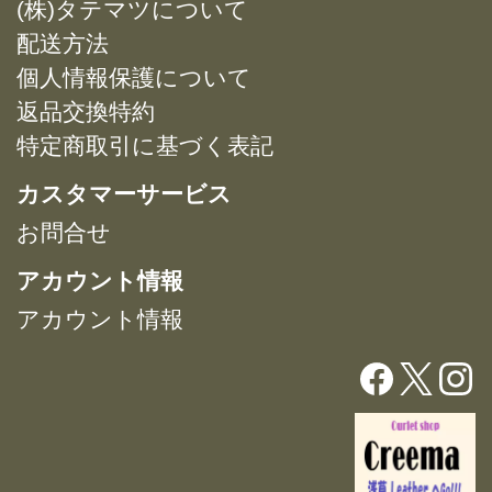
(株)タテマツについて
の
の
ョ
ョ
バ
バ
配送方法
ン
ン
リ
リ
は
は
個人情報保護について
エ
エ
商
商
返品交換特約
ー
ー
品
品
特定商取引に基づく表記
シ
シ
ペ
ペ
ョ
ョ
ー
ー
カスタマーサービス
ン
ン
ジ
ジ
が
が
お問合せ
か
か
あ
あ
ら
ら
アカウント情報
り
り
選
選
ま
ま
択
択
アカウント情報
す。
す。
で
で
オ
オ
き
き
プ
プ
ま
ま
シ
シ
す
す
ョ
ョ
ン
ン
は
は