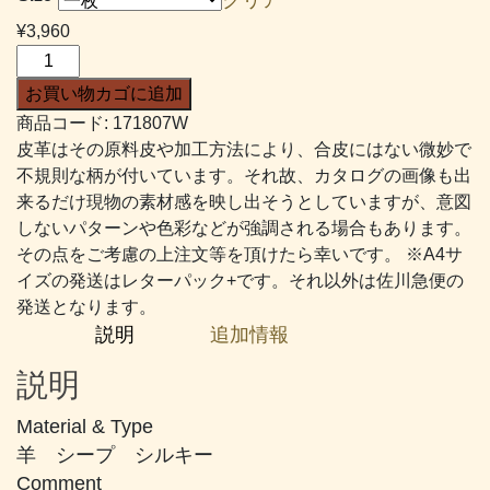
帯:
¥
3,960
¥2,376
Ｓ
–
シ
お買い物カゴに追加
¥4,510
ル
商品コード:
171807W
キ
皮革はその原料皮や加工方法により、合皮にはない微妙で
ー
不規則な柄が付いています。それ故、カタログの画像も出
#807
来るだけ現物の素材感を映し出そうとしていますが、意図
か
しないパターンや色彩などが強調される場合もあります。
な
その点をご考慮の上注文等を頂けたら幸いです。 ※A4サ
り
イズの発送はレターパック+です。それ以外は佐川急便の
薄
発送となります。
い
説明
追加情報
ラ
イ
説明
ト
パ
Material & Type
ー
羊 シープ シルキー
プ
Comment