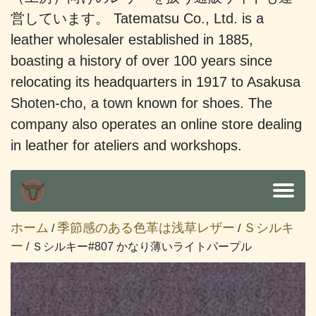
営しています。 Tatematsu Co., Ltd. is a
leather wholesaler established in 1885,
boasting a history of over 100 years since
relocating its headquarters in 1917 to Asakusa
Shoten-cho, a town known for shoes. The
company also operates an online store dealing
in leather for ateliers and workshops.
ホーム
季節感のある色革は浅草レザー
Ｓシルキ
/
/
ー
/ Ｓシルキー#807 かなり薄いライトパープル