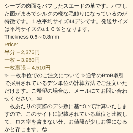
ル
シープの肉面をバフしたスエードの革です。バフし
個
た面がまるでシルクの様な毛触りになっているのが
特徴です。１枚平均サイズ44デシです。発送サイズ
は平均サイズの±１０％となります。
Thickness 0.6～0.8mm
Price:
半分 – 2,376円
一枚 – 3,960円
一枚裏張 – 4,510円
✨ 一枚単位でのご注文について ✨通常のBtoB取引
で採用されているデシ単位の計算方法でご注文いた
だけます。ご希望の場合は、メールにてお問い合わ
せください。📧
一枚あたりの実際のデシ数に基づいて計算いたしま
すので、このサイトに記載されている単位と比較し
て、ロス率を含まない分、お値段が少しお得になる
かと存じます。😊