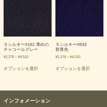
は
は
複
複
数
数
の
の
バ
バ
リ
リ
エ
エ
ー
ー
Ｓシルキー#162 薄めの
Ｓシルキー#833
シ
シ
チャコールグレー
群青色
ョ
ョ
価
価
¥
2,376
–
¥
4,510
¥
2,376
–
¥
4,510
ン
ン
格
格
こ
こ
が
が
帯:
帯:
オプションを選択
オプションを選択
の
の
あ
あ
¥2,376
¥2,376
商
商
り
り
–
–
品
品
ま
ま
¥4,510
¥4,510
に
に
す。
す。
は
は
オ
オ
複
複
インフォメーション
プ
プ
数
数
シ
シ