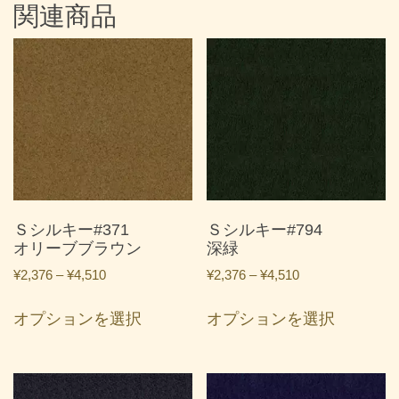
関連商品
Ｓシルキー#371
Ｓシルキー#794
オリーブブラウン
深緑
価
価
¥
2,376
–
¥
4,510
¥
2,376
–
¥
4,510
格
格
こ
こ
帯:
帯:
オプションを選択
オプションを選択
の
の
¥2,376
¥2,376
商
商
–
–
品
品
¥4,510
¥4,510
に
に