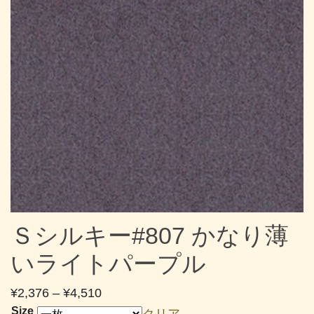
Ｓシルキー#807 かなり薄
いライトパープル
価
¥
2,376
–
¥
4,510
格
Size
クリア